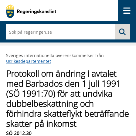
Me
När
Sö
du
börjar
skriva
så
Sveriges internationella överenskommelser från
framträder
Utrikesdepartementet
en
lista
Protokoll om ändring i avtalet
med
sökförslag
med Barbados den 1 juli 1991
(SÖ 1991:70) för att undvika
dubbelbeskattning och
förhindra skatteflykt beträffande
skatter på inkomst
SÖ 2012:30