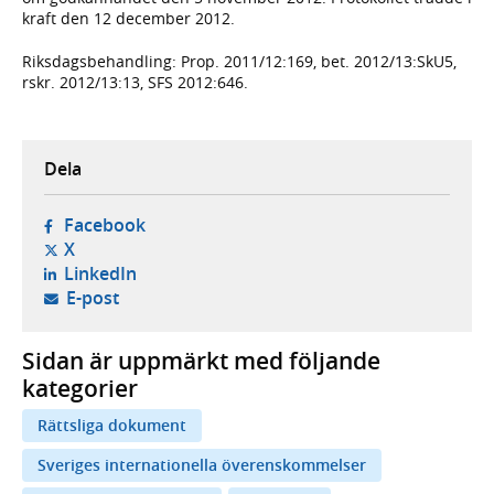
kraft den 12 december 2012.
Riksdagsbehandling: Prop. 2011/12:169, bet. 2012/13:SkU5,
rskr. 2012/13:13, SFS 2012:646.
Dela
- öppnas i ny flik, extern webbplats,
Facebook
- öppnas i ny flik, extern webbplats,
X
- öppnas i ny flik, extern webbplats,
LinkedIn
- öppnar din e-postklient,
E-post
Sidan är uppmärkt med följande
kategorier
Rättsliga dokument
Sveriges internationella överenskommelser