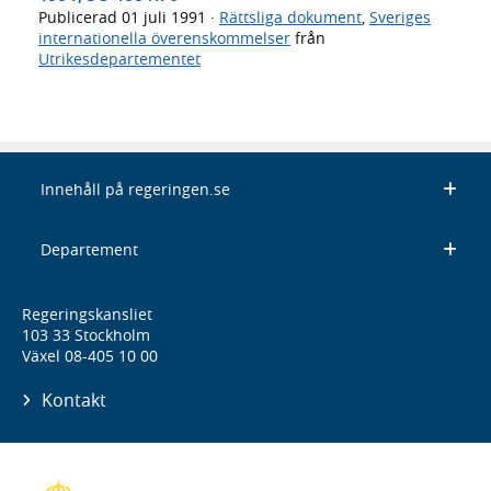
Publicerad
01 juli 1991
·
Rättsliga dokument
,
Sveriges
internationella överenskommelser
från
Utrikesdepartementet
Innehåll på regeringen.se
Departement
Regeringskansliet
103 33 Stockholm
Växel 08-405 10 00
Kontakt