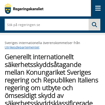
Me
När
Sö
du
börjar
skriva
så
Sveriges internationella överenskommelser från
framträder
Utrikesdepartementet
en
lista
Generellt internationellt
med
sökförslag
säkerhetsskyddsåtagande
mellan Konungariket Sveriges
regering och Republiken Italiens
regering om utbyte och
ömsesidigt skydd av
säkerhetsskyddsklassificerade