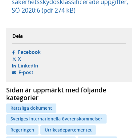
säkerhetsskyddsklassificerade uppgifter,
SÖ 2020:6 (pdf 274 kB)
Dela
- öppnas i ny flik, extern webbplats,
Facebook
- öppnas i ny flik, extern webbplats,
X
- öppnas i ny flik, extern webbplats,
LinkedIn
- öppnar din e-postklient,
E-post
Sidan är uppmärkt med följande
kategorier
Rättsliga dokument
Sveriges internationella överenskommelser
Regeringen
Utrikesdepartementet