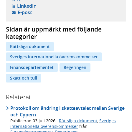
- öppnas i ny flik, extern webbplats,
LinkedIn
- öppnar din e-postklient,
E-post
Sidan är uppmärkt med följande
kategorier
Rättsliga dokument
Sveriges internationella överenskommelser
Finansdepartementet
Regeringen
Skatt och tull
Relaterat
Protokoll om ändring i skatteavtalet mellan Sverige
och Cypern
Publicerad
03 juli 2026
·
Rättsliga dokument
,
Sveriges
internationella överenskommelser
från
Finansdepartementet
,
Regeringen