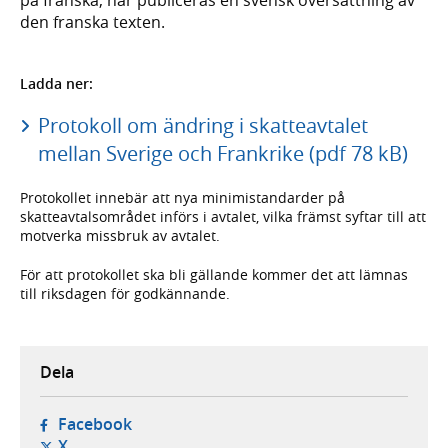
den franska texten.
Ladda ner:
Protokoll om ändring i skatteavtalet
mellan Sverige och Frankrike (pdf 78 kB)
Protokollet innebär att nya minimistandarder på
skatteavtals­området införs i avtalet, vilka främst syftar till att
motverka missbruk av avtalet.
För att protokollet ska bli gällande kommer det att lämnas
till riksdagen för godkännande.
Dela
- öppnas i ny flik, extern webbplats,
Facebook
- öppnas i ny flik, extern webbplats,
X