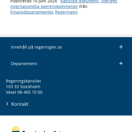
Publicerad
10 juni 2024
·
Rättsliga dokument
,
Sveriges
internationella överenskommelser
från
Finansdepartementet
,
Regeringen
Innehåll på regeringen.se
Departement
Regeringskansliet
103 33 Stockholm
Växel 08-405 10 00
Kontakt