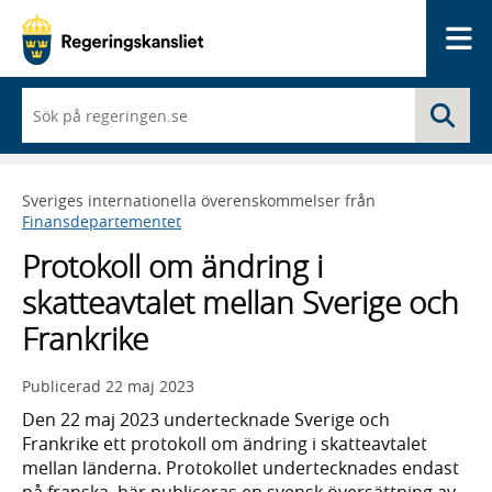
Me
När
Sö
du
börjar
skriva
så
Sveriges internationella överenskommelser från
framträder
Finansdepartementet
en
lista
Protokoll om ändring i
med
sökförslag
skatteavtalet mellan Sverige och
Frankrike
Publicerad
22 maj 2023
Den 22 maj 2023 undertecknade Sverige och
Frankrike ett protokoll om ändring i skatteavtalet
mellan länderna. Protokollet undertecknades endast
på franska, här publiceras en svensk översättning av