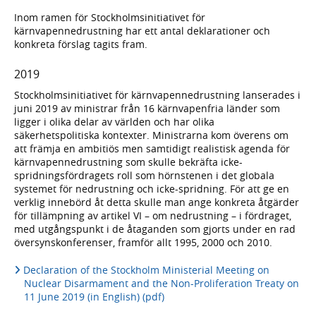
Inom ramen för Stockholmsinitiativet för
kärnvapennedrustning har ett antal deklarationer och
konkreta förslag tagits fram.
2019
Stockholmsinitiativet för kärnvapennedrustning lanserades i
juni 2019 av ministrar från 16 kärnvapenfria länder som
ligger i olika delar av världen och har olika
säkerhetspolitiska kontexter. Ministrarna kom överens om
att främja en ambitiös men samtidigt realistisk agenda för
kärnvapennedrustning som skulle bekräfta icke-
spridningsfördragets roll som hörnstenen i det globala
systemet för nedrustning och icke-spridning. För att ge en
verklig innebörd åt detta skulle man ange konkreta åtgärder
för tillämpning av artikel VI – om nedrustning – i fördraget,
med utgångspunkt i de åtaganden som gjorts under en rad
översynskonferenser, framför allt 1995, 2000 och 2010.
Declaration of the Stockholm Ministerial Meeting on
Nuclear Disarmament and the Non-Proliferation Treaty on
11 June 2019 (in English) (pdf)