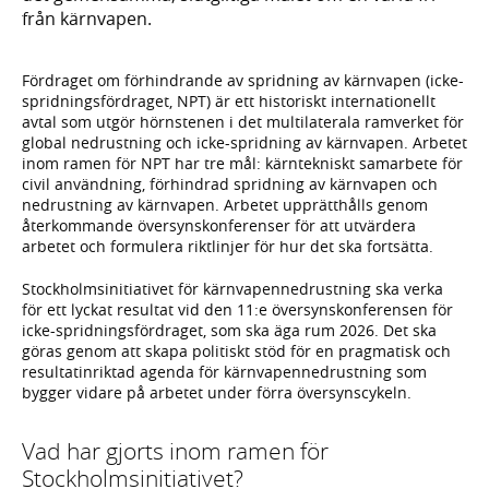
från kärnvapen.
Fördraget om förhindrande av spridning av kärnvapen (icke-
spridningsfördraget, NPT) är ett historiskt internationellt
avtal som utgör hörnstenen i det multilaterala ramverket för
global nedrustning och icke-spridning av kärnvapen. Arbetet
inom ramen för NPT har tre mål: kärntekniskt samarbete för
civil användning, förhindrad spridning av kärnvapen och
nedrustning av kärnvapen. Arbetet upprätthålls genom
återkommande översynskonferenser för att utvärdera
arbetet och formulera riktlinjer för hur det ska fortsätta.
Stockholmsinitiativet för kärnvapennedrustning ska verka
för ett lyckat resultat vid den 11:e översynskonferensen för
icke-spridningsfördraget, som ska äga rum 2026. Det ska
göras genom att skapa politiskt stöd för en pragmatisk och
resultatinriktad agenda för kärnvapennedrustning som
bygger vidare på arbetet under förra översynscykeln.
Vad har gjorts inom ramen för
Stockholmsinitiativet?