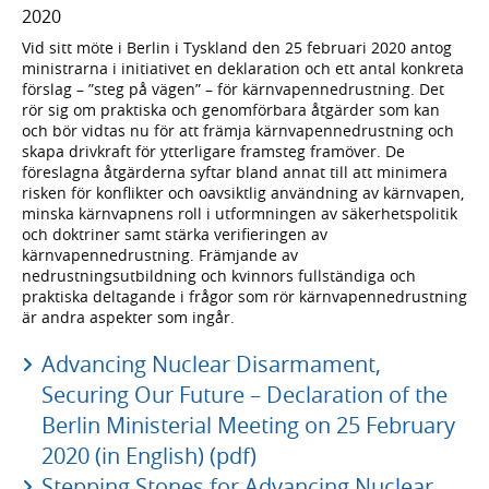
2020
Vid sitt möte i Berlin i Tyskland den 25 februari 2020 antog
ministrarna i initiativet en deklaration och ett antal konkreta
förslag – ”steg på vägen” – för kärnvapennedrustning. Det
rör sig om praktiska och genomförbara åtgärder som kan
och bör vidtas nu för att främja kärnvapennedrustning och
skapa drivkraft för ytterligare framsteg framöver. De
föreslagna åtgärderna syftar bland annat till att minimera
risken för konflikter och oavsiktlig användning av kärnvapen,
minska kärnvapnens roll i utformningen av säkerhetspolitik
och doktriner samt stärka verifieringen av
kärnvapennedrustning. Främjande av
nedrustningsutbildning och kvinnors fullständiga och
praktiska deltagande i frågor som rör kärnvapennedrustning
är andra aspekter som ingår.
Advancing Nuclear Disarmament,
Securing Our Future – Declaration of the
Berlin Ministerial Meeting on 25 February
2020 (in English) (pdf)
Stepping Stones for Advancing Nuclear