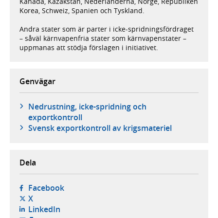
Kanada, Kazakstan, Nederländerna, Norge, Republiken
Korea, Schweiz, Spanien och Tyskland.
Andra stater som är parter i icke-spridningsfördraget
– såväl kärnvapenfria stater som kärnvapenstater –
uppmanas att stödja förslagen i initiativet.
Genvägar
Nedrustning, icke-spridning och
exportkontroll
Svensk exportkontroll av krigsmateriel
Dela
- öppnas i ny flik, extern webbplats,
Facebook
- öppnas i ny flik, extern webbplats,
X
- öppnas i ny flik, extern webbplats,
LinkedIn