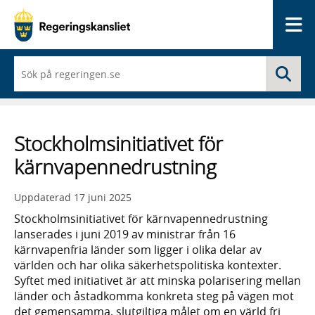
Me
När
Sö
du
börjar
skriva
så
framträder
Stockholmsinitiativet för
en
lista
kärnvapennedrustning
med
sökförslag
Uppdaterad
17 juni 2025
Stockholmsinitiativet för kärnvapennedrustning
lanserades i juni 2019 av ministrar från 16
kärnvapenfria länder som ligger i olika delar av
världen och har olika säkerhetspolitiska kontexter.
Syftet med initiativet är att minska polarisering mellan
länder och åstadkomma konkreta steg på vägen mot
det gemensamma, slutgiltiga målet om en värld fri