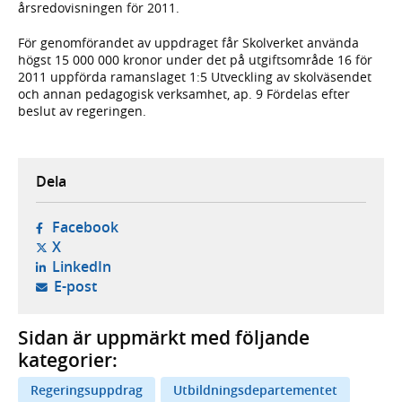
årsredovisningen för 2011.
För genomförandet av uppdraget får Skolverket använda
högst 15 000 000 kronor under det på utgiftsområde 16 för
2011 uppförda ramanslaget 1:5 Utveckling av skolväsendet
och annan pedagogisk verksamhet, ap. 9 Fördelas efter
beslut av regeringen.
Dela
- öppnas i ny flik, extern webbplats,
Facebook
- öppnas i ny flik, extern webbplats,
X
- öppnas i ny flik, extern webbplats,
LinkedIn
- öppnar din e-postklient,
E-post
Sidan är uppmärkt med följande
kategorier:
Regeringsuppdrag
Utbildningsdepartementet