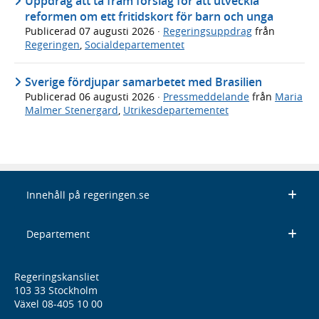
Uppdrag att ta fram förslag för att utveckla
reformen om ett fritidskort för barn och unga
Publicerad
07 augusti 2026
·
Regeringsuppdrag
från
Regeringen
,
Socialdepartementet
Sverige fördjupar samarbetet med Brasilien
Publicerad
06 augusti 2026
·
Pressmeddelande
från
Maria
Malmer Stenergard
,
Utrikesdepartementet
Innehåll på regeringen.se
Departement
Regeringskansliet
103 33 Stockholm
Växel 08-405 10 00