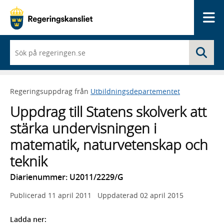
Me
När
Sö
du
börjar
skriva
så
Regeringsuppdrag från
Utbildningsdepartementet
framträder
en
Uppdrag till Statens skolverk att
lista
med
stärka undervisningen i
sökförslag
matematik, naturvetenskap och
teknik
Diarienummer: U2011/2229/G
Publicerad
11 april 2011
Uppdaterad
02 april 2015
Ladda ner: