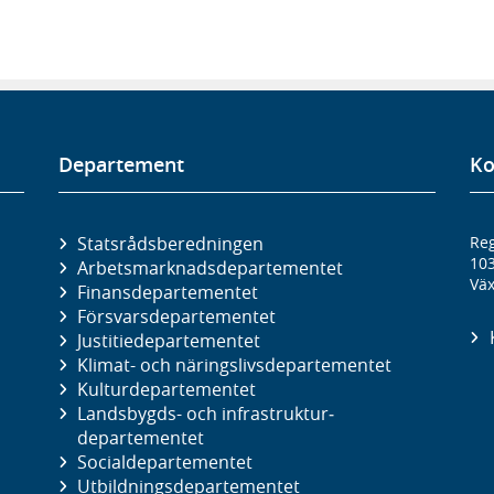
Departement
Ko
Statsrådsberedningen
Reg
10
Arbetsmarknads­departementet
Väx
Finans­departementet
Försvars­departementet
Justitie­departementet
Klimat- och näringslivs­departementet
Kultur­departementet
Landsbygds- och infrastruktur­
departementet
Social­departementet
Utbildnings­departementet