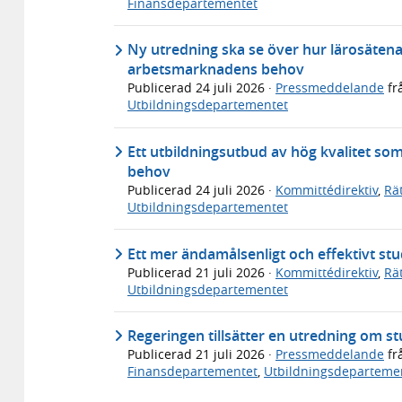
Finansdepartementet
Ny utredning ska se över hur lärosäten
arbetsmarknadens behov
Publicerad
24 juli 2026
·
Pressmeddelande
fr
Utbildningsdepartementet
Ett utbildningsutbud av hög kvalitet so
behov
Publicerad
24 juli 2026
·
Kommittédirektiv
,
Rä
Utbildningsdepartementet
Ett mer ändamålsenligt och effektivt s
Publicerad
21 juli 2026
·
Kommittédirektiv
,
Rä
Utbildningsdepartementet
Regeringen tillsätter en utredning om 
Publicerad
21 juli 2026
·
Pressmeddelande
fr
Finansdepartementet
,
Utbildningsdeparteme