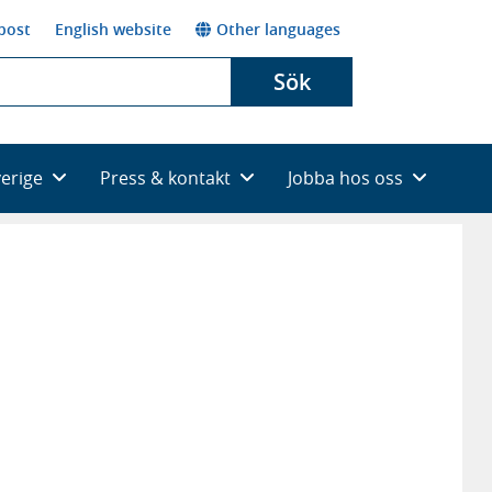
post
English website
Other languages
Sök
verige
Press & kontakt
Jobba hos oss