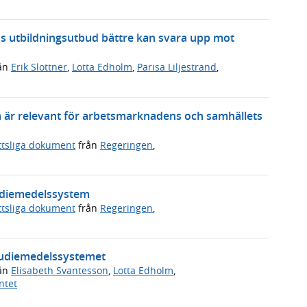
as utbildningsutbud bättre kan svara upp mot
ån
Erik Slottner
,
Lotta Edholm
,
Parisa Liljestrand
,
m är relevant för arbetsmarknadens och samhällets
ttsliga dokument
från
Regeringen
,
tudiemedelssystem
ttsliga dokument
från
Regeringen
,
studiemedelssystemet
ån
Elisabeth Svantesson
,
Lotta Edholm
,
ntet