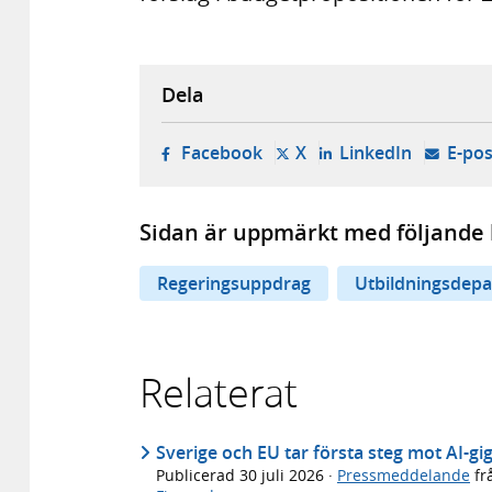
Dela
- öppnas i ny flik, extern w
- öppnas i ny flik, ext
- öppnas i
Facebook
X
LinkedIn
E-pos
Sidan är uppmärkt med följande 
Regeringsuppdrag
Utbildningsdep
Relaterat
Sverige och EU tar första steg mot AI-gi
Publicerad
30 juli 2026
·
Pressmeddelande
fr