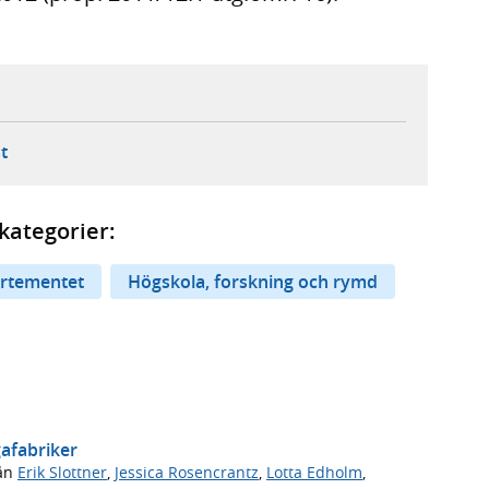
ebbplats,
ern webbplats,
 ny flik, extern webbplats,
- öppnar din e-postklient,
t
kategorier:
artementet
Högskola, forskning och rymd
gafabriker
ån
Erik Slottner
,
Jessica Rosencrantz
,
Lotta Edholm
,