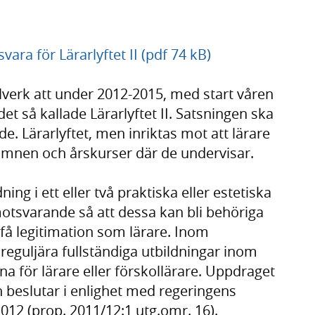
vara för Lärarlyftet II (pdf 74 kB)
lverk att under 2012-2015, med start våren
t så kallade Lärarlyftet II. Satsningen ska
de. Lärarlyftet, men inriktas mot att lärare
, ämnen och årskurser där de undervisar.
ng i ett eller två praktiska eller estetiska
otsvarande så att dessa kan bli behöriga
 få legitimation som lärare. Inom
s reguljära fullständiga utbildningar inom
a för lärare eller förskollärare. Uppdraget
n beslutar i enlighet med regeringens
012 (prop. 2011/12:1 utg.omr. 16).