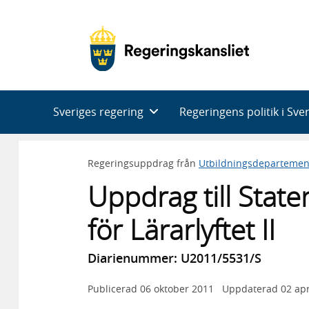
Huvudnavigering
Sveriges regering
Regeringens politik i Sve
Regeringsuppdrag från
Utbildningsdepartemen
Uppdrag till State
för Lärarlyftet II
Diarienummer: U2011/5531/S
Publicerad
06 oktober 2011
Uppdaterad
02 apr