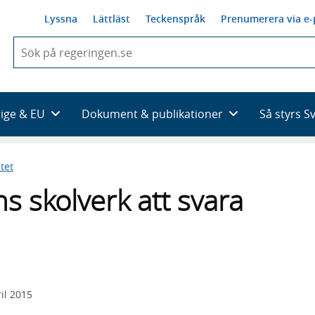
Lyssna
Lättläst
Teckenspråk
Prenumerera via e-
När
du
börjar
skriva
så
rige & EU
Dokument & publikationer
Så styrs S
framträder
en
lista
tet
med
sökförslag
ns skolverk att svara
il 2015