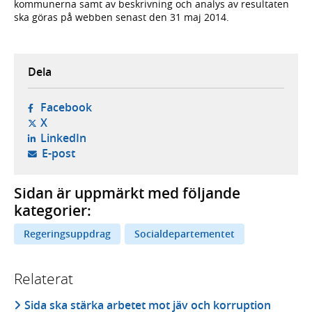
kommunerna samt av beskrivning och analys av resultaten
ska göras på webben senast den 31 maj 2014.
Dela
- öppnas i ny flik, extern webbplats,
Facebook
- öppnas i ny flik, extern webbplats,
X
- öppnas i ny flik, extern webbplats,
LinkedIn
- öppnar din e-postklient,
E-post
Sidan är uppmärkt med följande
kategorier:
Regeringsuppdrag
Socialdepartementet
Relaterat
Sida ska stärka arbetet mot jäv och korruption