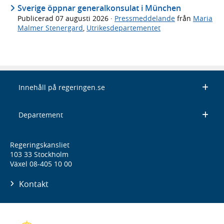
Sverige öppnar generalkonsulat i München
Publicerad
07 augusti 2026
·
Pressmeddelande
från
Maria
Malmer Stenergard
,
Utrikesdepartementet
Innehåll på regeringen.se
Departement
Regeringskansliet
103 33 Stockholm
Växel 08-405 10 00
Kontakt