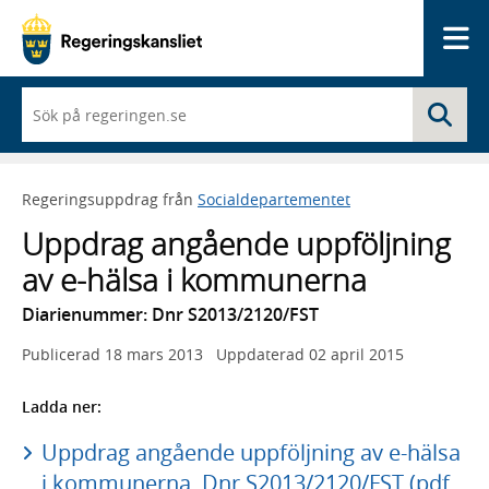
Me
När
Sö
du
börjar
skriva
så
Regeringsuppdrag från
Socialdepartementet
framträder
en
Uppdrag angående uppföljning
lista
med
av e-hälsa i kommunerna
sökförslag
Diarienummer: Dnr S2013/2120/FST
Publicerad
18 mars 2013
Uppdaterad
02 april 2015
Ladda ner:
Uppdrag angående uppföljning av e-hälsa
i kommunerna, Dnr S2013/2120/FST (pdf