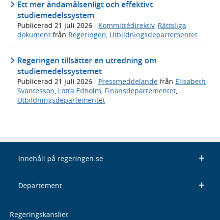
Ett mer ändamålsenligt och effektivt
studiemedelssystem
Publicerad
21 juli 2026
·
Kommittédirektiv
,
Rättsliga
dokument
från
Regeringen
,
Utbildningsdepartementet
Regeringen tillsätter en utredning om
studiemedelssystemet
Publicerad
21 juli 2026
·
Pressmeddelande
från
Elisabeth
Svantesson
,
Lotta Edholm
,
Finansdepartementet
,
Utbildningsdepartementet
Innehåll på regeringen.se
Departement
Regeringskansliet