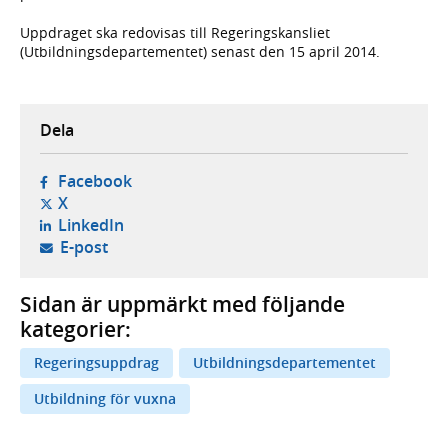
Uppdraget ska redovisas till Regeringskansliet
(Utbildningsdepartementet) senast den 15 april 2014.
Dela
- öppnas i ny flik, extern webbplats,
Facebook
- öppnas i ny flik, extern webbplats,
X
- öppnas i ny flik, extern webbplats,
LinkedIn
- öppnar din e-postklient,
E-post
Sidan är uppmärkt med följande
kategorier:
Regeringsuppdrag
Utbildningsdepartementet
Utbildning för vuxna