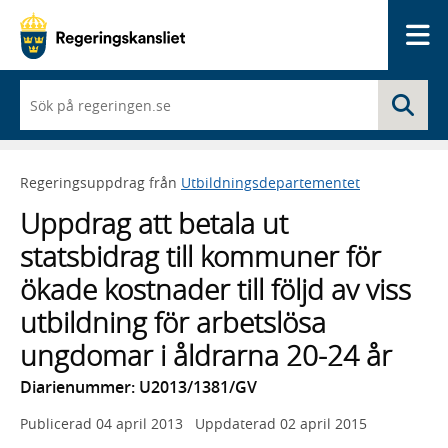
Me
När
Sö
du
börjar
skriva
så
Regeringsuppdrag från
Utbildningsdepartementet
framträder
en
Uppdrag att betala ut
lista
med
statsbidrag till kommuner för
sökförslag
ökade kostnader till följd av viss
utbildning för arbetslösa
ungdomar i åldrarna 20-24 år
Diarienummer: U2013/1381/GV
Publicerad
04 april 2013
Uppdaterad
02 april 2015