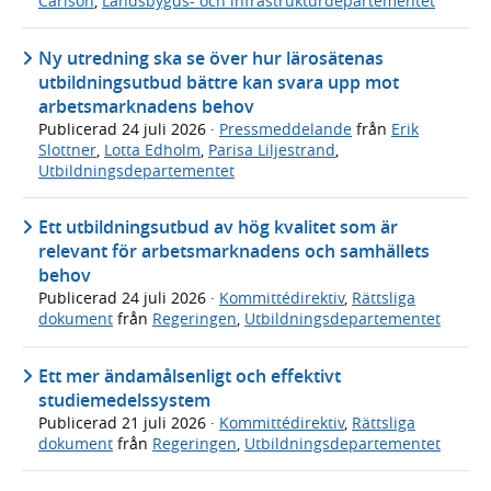
Carlson
,
Landsbygds- och infrastrukturdepartementet
Ny utredning ska se över hur lärosätenas
utbildningsutbud bättre kan svara upp mot
arbetsmarknadens behov
Publicerad
24 juli 2026
·
Pressmeddelande
från
Erik
Slottner
,
Lotta Edholm
,
Parisa Liljestrand
,
Utbildningsdepartementet
Ett utbildningsutbud av hög kvalitet som är
relevant för arbetsmarknadens och samhällets
behov
Publicerad
24 juli 2026
·
Kommittédirektiv
,
Rättsliga
dokument
från
Regeringen
,
Utbildningsdepartementet
Ett mer ändamålsenligt och effektivt
studiemedelssystem
Publicerad
21 juli 2026
·
Kommittédirektiv
,
Rättsliga
dokument
från
Regeringen
,
Utbildningsdepartementet