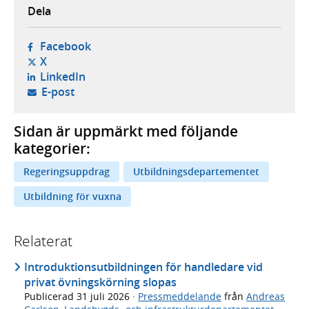
Dela
- öppnas i ny flik, extern webbplats,
Facebook
- öppnas i ny flik, extern webbplats,
X
- öppnas i ny flik, extern webbplats,
LinkedIn
- öppnar din e-postklient,
E-post
Sidan är uppmärkt med följande
kategorier:
Regeringsuppdrag
Utbildningsdepartementet
Utbildning för vuxna
Relaterat
Introduktionsutbildningen för handledare vid
privat övningskörning slopas
Publicerad
31 juli 2026
·
Pressmeddelande
från
Andreas