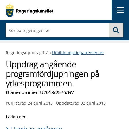
Me
När
Sö
du
börjar
skriva
så
Regeringsuppdrag från
Utbildningsdepartementet
framträder
en
Uppdrag angående
lista
med
programfördjupningen på
sökförslag
yrkesprogrammen
Diarienummer: U2013/2576/GV
Publicerad
24 april 2013
Uppdaterad
02 april 2015
Ladda ner:
Uppdrag angående