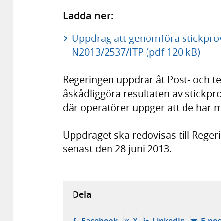
Ladda ner:
Uppdrag att genomföra stickpro
N2013/2537/ITP (pdf 120 kB)
Regeringen uppdrar åt Post- och te
åskådliggöra resultaten av stickp
där operatörer uppger att de har m
Uppdraget ska redovisas till Rege
senast den 28 juni 2013.
Dela
- öppnas i ny flik, extern w
- öppnas i ny flik, ext
- öppnas i
Facebook
X
LinkedIn
E-pos