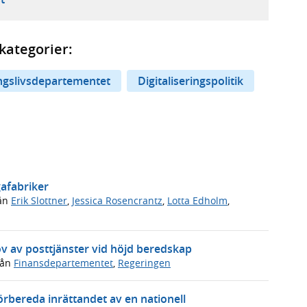
kategorier:
ingslivsdepartementet
Digitaliseringspolitik
gafabriker
ån
Erik Slottner
,
Jessica Rosencrantz
,
Lotta Edholm
,
v av posttjänster vid höjd beredskap
rån
Finansdepartementet
,
Regeringen
förbereda inrättandet av en nationell