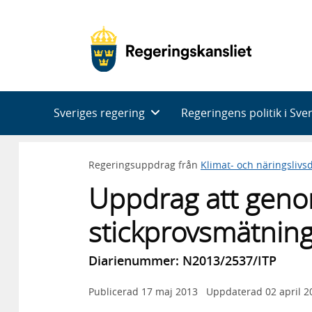
Huvudnavigering
Sveriges regering
Regeringens politik i Sve
Regeringsuppdrag från
Klimat- och näringsliv
Uppdrag att geno
stickprovsmätning
Diarienummer: N2013/2537/ITP
Publicerad
17 maj 2013
Uppdaterad
02 april 2