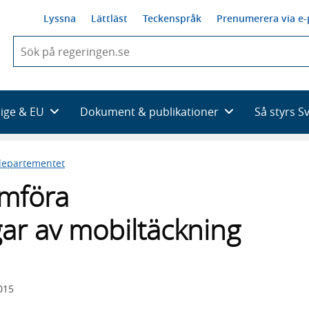
Lyssna
Lättläst
Teckenspråk
Prenumerera via e-
När
du
börjar
skriva
så
rige & EU
Dokument & publikationer
Så styrs S
framträder
en
lista
sdepartementet
med
sökförslag
mföra
ar av mobiltäckning
015