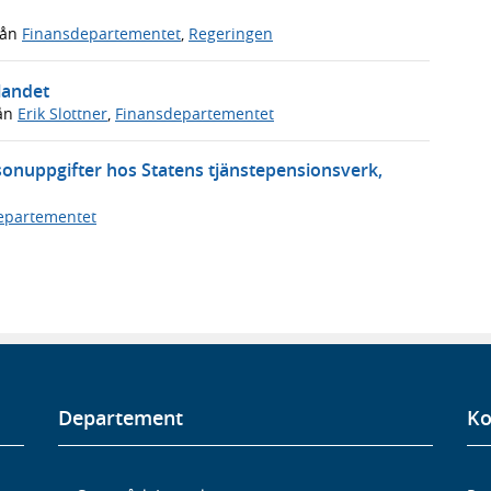
rån
Finansdepartementet
,
Regeringen
 landet
ån
Erik Slottner
,
Finansdepartementet
onuppgifter hos Statens tjänstepensionsverk,
epartementet
Departement
Ko