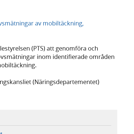
vsmätningar av mobiltäckning,
lestyrelsen (PTS) att genomföra och
rovsmätningar inom identifierade områden
obiltäckning.
ringskansliet (Näringsdepartementet)
ebbplats,
ern webbplats,
 ny flik, extern webbplats,
- öppnar din e-postklient,
t