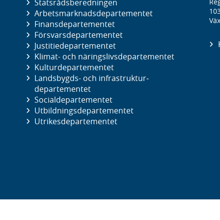
Statsrådsberedningen
Reg
10
Arbetsmarknads­departementet
Väx
Finans­departementet
Försvars­departementet
Justitie­departementet
Klimat- och näringslivs­departementet
Kultur­departementet
Landsbygds- och infrastruktur­
departementet
Social­departementet
Utbildnings­departementet
Utrikes­departementet