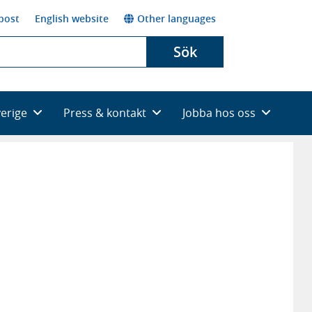
post
English website
Other languages
Sök
verige
Press & kontakt
Jobba hos oss