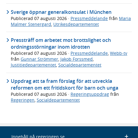
Sverige öppnar generalkonsulat i München
Publicerad
07 augusti 2026
·
Pressmeddelande
från
Maria
Malmer Stenergard
,
Utrikesdepartementet
Pressträff om arbetet mot brottslighet och
ordningsstörningar inom idrotten
Publicerad
07 augusti 2026
·
Pressmeddelande
,
Webb-tv
från
Gunnar Strömmer
,
Jakob Forssmed
,
Justitiedepartementet
,
Socialdepartementet
Uppdrag att ta fram förslag för att utveckla
reformen om ett fritidskort för barn och unga
Publicerad
07 augusti 2026
·
Regeringsuppdrag
från
Regeringen
,
Socialdepartementet
Innehåll på regeringen.se