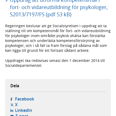
fort- och vidareutbildning för psykologer,
S2013/7197/FS (pdf 53 kB)
Regeringen beslutar att ge Socialstyrelsen i uppdrag att ta
ställning till om kompetensmål för fort- och vidareutbildning
för psykologer inom området psykisk ohälsa kan förstärka
kompetensen och underlätta kompetensförsörjning av
psykologer, och i så fall ta fram förslag på sådana mål som
kan ligga till grund för ett fortsatt sådant arbete.
Uppdraget ska redovisas senast den 1 december 2014 till
Socialdepartementet.
Dela
- öppnas i ny flik, extern webbplats,
Facebook
- öppnas i ny flik, extern webbplats,
X
- öppnas i ny flik, extern webbplats,
LinkedIn
- öppnar din e-postklient,