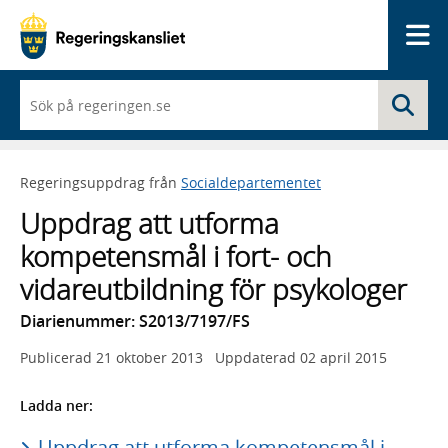
Me
När
Sö
du
börjar
skriva
så
Regeringsuppdrag från
Socialdepartementet
framträder
en
Uppdrag att utforma
lista
med
kompetensmål i fort- och
sökförslag
vidareutbildning för psykologer
Diarienummer: S2013/7197/FS
Publicerad
21 oktober 2013
Uppdaterad
02 april 2015
Ladda ner:
Uppdrag att utforma kompetensmål i