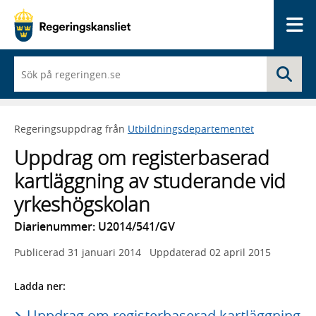
Me
När
Sö
du
börjar
skriva
så
Regeringsuppdrag från
Utbildningsdepartementet
framträder
en
Uppdrag om registerbaserad
lista
med
kartläggning av studerande vid
sökförslag
yrkeshögskolan
Diarienummer: U2014/541/GV
Publicerad
31 januari 2014
Uppdaterad
02 april 2015
Ladda ner:
Uppdrag om registerbaserad kartläggning