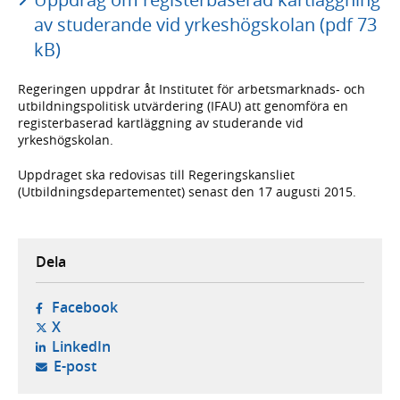
av studerande vid yrkeshögskolan (pdf 73
kB)
Regeringen uppdrar åt Institutet för arbetsmarknads- och
utbildningspolitisk utvärdering (IFAU) att genomföra en
registerbaserad kartläggning av studerande vid
yrkeshögskolan.
Uppdraget ska redovisas till Regeringskansliet
(Utbildningsdepartementet) senast den 17 augusti 2015.
Dela
- öppnas i ny flik, extern webbplats,
Facebook
- öppnas i ny flik, extern webbplats,
X
- öppnas i ny flik, extern webbplats,
LinkedIn
- öppnar din e-postklient,
E-post