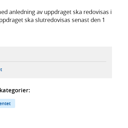
ed anledning av uppdraget ska redovisas i
pdraget ska slutredovisas senast den 1
ebbplats,
ern webbplats,
 ny flik, extern webbplats,
- öppnar din e-postklient,
t
kategorier:
entet