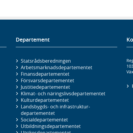
Departement
Ko
Statsrådsberedningen
Reg
10
Arbetsmarknads­departementet
Väx
Finans­departementet
Försvars­departementet
Justitie­departementet
Klimat- och näringslivs­departementet
Kultur­departementet
Landsbygds- och infrastruktur­
departementet
Social­departementet
Utbildnings­departementet
Utrikes­departementet