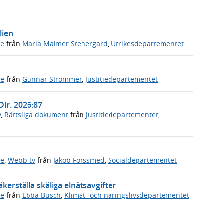
lien
de
från
Maria Malmer Stenergard
,
Utrikesdepartementet
de
från
Gunnar Strömmer
,
Justitiedepartementet
Dir. 2026:87
v
,
Rättsliga dokument
från
Justitiedepartementet
,
n
de
,
Webb-tv
från
Jakob Forssmed
,
Socialdepartementet
kerställa skäliga elnätsavgifter
de
från
Ebba Busch
,
Klimat- och näringslivsdepartementet