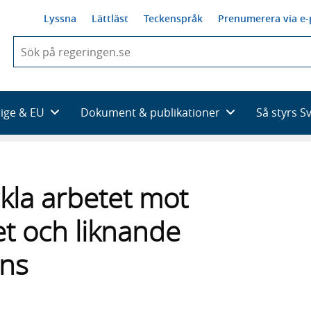
Lyssna
Lättläst
Teckenspråk
Prenumerera via e-
När
du
börjar
skriva
så
rige & EU
Dokument & publikationer
Så styrs S
framträder
en
lista
med
sökförslag
kla arbetet mot
et och liknande
ans