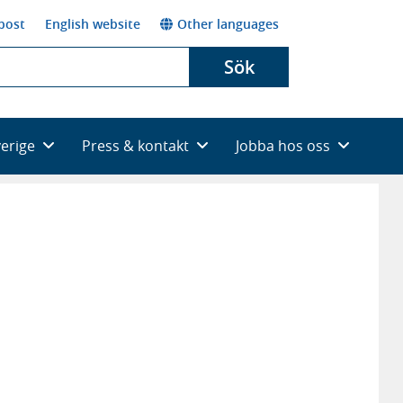
post
English website
Other languages
Sök
verige
Press & kontakt
Jobba hos oss