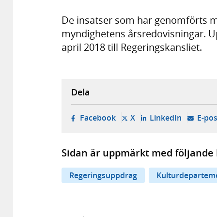
De insatser som har genomförts m
myndighetens årsredovisningar. Up
april 2018 till Regeringskansliet.
Dela
- öppnas i ny flik, extern w
- öppnas i ny flik, ext
- öppnas i
Facebook
X
LinkedIn
E-pos
Sidan är uppmärkt med följande 
Regeringsuppdrag
Kulturdepartem