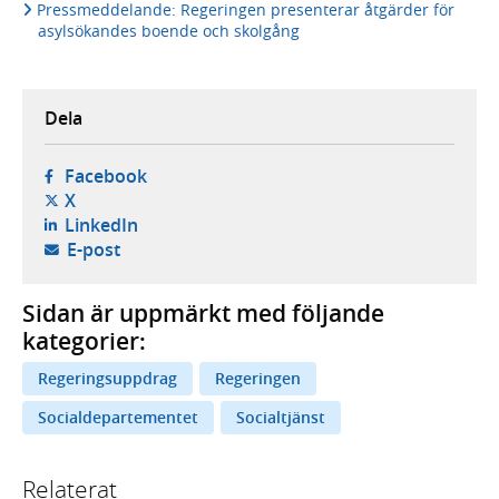
Pressmeddelande: Regeringen presenterar åtgärder för
asylsökandes boende och skolgång
Dela
- öppnas i ny flik, extern webbplats,
Facebook
- öppnas i ny flik, extern webbplats,
X
- öppnas i ny flik, extern webbplats,
LinkedIn
- öppnar din e-postklient,
E-post
Sidan är uppmärkt med följande
kategorier:
Regeringsuppdrag
Regeringen
Socialdepartementet
Socialtjänst
Relaterat