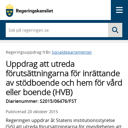
Me
När
Sö
du
börjar
skriva
så
Regeringsuppdrag från
Socialdepartementet
framträder
en
Uppdrag att utreda
lista
med
förutsättningarna för inrättande
sökförslag
av stödboende och hem för vård
eller boende (HVB)
Diarienummer: S2015/06476/FST
Publicerad
20 oktober 2015
Regeringen uppdrar åt Statens institutionsstyrelse
(SiS) att utreda förutsättningarna för myndigheten att