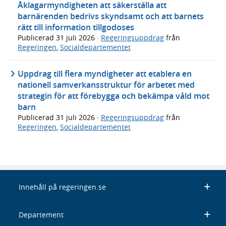
Åklagarmyndigheten att säkerställa att
barnärenden bedrivs skyndsamt och att barnets
rätt till information tillgodoses
Publicerad
31 juli 2026
·
Regeringsuppdrag
från
Regeringen
,
Socialdepartementet
Uppdrag till flera myndigheter att etablera en
nationell samverkansstruktur för arbetet med
strategin för att förebygga och bekämpa våld mot
barn
Publicerad
31 juli 2026
·
Regeringsuppdrag
från
Regeringen
,
Socialdepartementet
Innehåll på regeringen.se
Departement