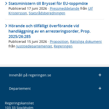
Statsministern till Bryssel för EU-toppmöte
Publicerad
17 juni 2026
·
Pressmeddelande
från
Ulf
Kristersson
,
Statsrådsberedningen
Hörande och tillfälligt överförande vid
handläggning av en arresteringsorder, Prop.
2025/26:285
Publicerad
15 juni 2026
·
Proposition
,
Rättsliga dokument
från
Justitiedepartementet
,
Regeringen
Innehåll på regeringen.se
Departement
Regeringskansliet
103 33 Stockholm