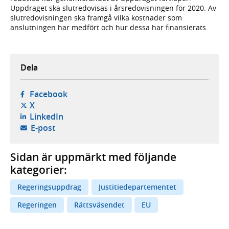
Uppdraget ska slutredovisas i årsredovisningen för 2020. Av
slutredovisningen ska framgå vilka kostnader som
anslutningen har medfört och hur dessa har finansierats.
Dela
- öppnas i ny flik, extern webbplats,
Facebook
- öppnas i ny flik, extern webbplats,
X
- öppnas i ny flik, extern webbplats,
LinkedIn
- öppnar din e-postklient,
E-post
Sidan är uppmärkt med följande
kategorier:
Regeringsuppdrag
Justitiedepartementet
Regeringen
Rättsväsendet
EU