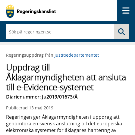
Me
När
Sö
du
börjar
skriva
så
Regeringsuppdrag från
Justitiedepartementet
framträder
en
Uppdrag till
lista
med
Åklagarmyndigheten att ansluta
sökförslag
till e-Evidence-systemet
Diarienummer: Ju2019/01673/Å
Publicerad
13 maj 2019
Regeringen ger Åklagarmyndigheten i uppdrag att
genomföra en svensk anslutning till det europeiska
elektroniska systemet för åklagares hantering av