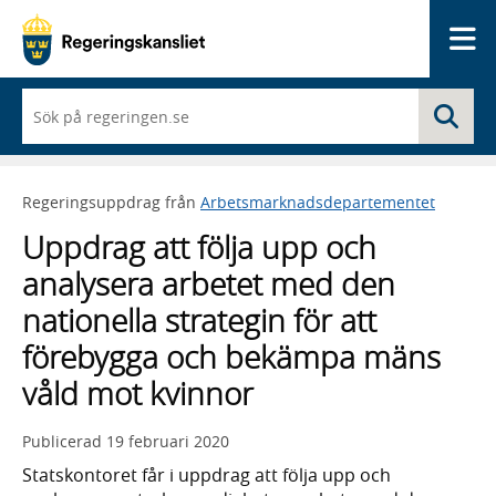
Me
När
Sö
du
börjar
skriva
så
Regeringsuppdrag från
Arbetsmarknadsdepartementet
framträder
en
Uppdrag att följa upp och
lista
med
analysera arbetet med den
sökförslag
nationella strategin för att
förebygga och bekämpa mäns
våld mot kvinnor
Publicerad
19 februari 2020
Statskontoret får i uppdrag att följa upp och