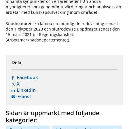
inhämta synpunkter och erfarenheter från andra
myndigheter som genomför utvärderingar och analyser och
arbetar med kunskapsutveckling inom området.
Statskontoret ska lämna en muntlig delredovisning senast
den 1 oktober 2020 och slutredovisa uppdraget senast den
15 mars 2021 till Regeringskansliet
(Arbetsmarknadsdepartementet).
Dela
- öppnas i ny flik, extern webbplats,
Facebook
- öppnas i ny flik, extern webbplats,
X
- öppnas i ny flik, extern webbplats,
LinkedIn
- öppnar din e-postklient,
E-post
Sidan är uppmärkt med följande
kategorier: