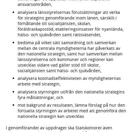
ansvarsområden,
analysera länsstyrelsernas förutsättningar att verka
för strategins genomförande inom länen, särskilt i
förhållande till socialtjänsten, skolan,
föräldraskapsstöd, etableringsinsatser för nyanlända,
hälso- och sjukvården samt rättsväsendet,
bedöma på vilket sätt samordning och samverkan
mellan de centrala myndigheterna har påverkats av
den nationella strategin, samt hur samverkan mellan
länsstyrelserna och kommuner och regioner kan
utvecklas vidare vad gäller stöd till skolor,
socialtjänsten samt hälso- och sjukvården,
analysera kostnadseffektiviteten av myndigheternas
arbete med strategin,
analysera styrningen utifrån den nationella strategins
fyra målsättningar, och
mot bakgrund av resultaten, lämna förslag på hur den
fortsatta styrningen av arbetet med att genomföra den
nationella strategin kan utvecklas.
I genomförandet av uppdraget ska Statskontoret även