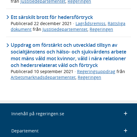
från
Justitiedepartementet
,
Regeringen
Ett särskilt brott för hedersförtryck
Publicerad
22 december 2021
·
Lagrådsremiss
,
Rättsliga
dokument
från
Justitiedepartementet
,
Regeringen
Uppdrag om förstärkt och utvecklad tillsyn av
socialtjänstens och hälso- och sjukvårdens arbete
mot mäns våld mot kvinnor, våld i nära relationer
och hedersrelaterat våld och förtryck
Publicerad
10 september 2021
·
Regeringsuppdrag
från
Arbetsmarknadsdepartementet
,
Regeringen
Innehåll på regeringen.se
Departement