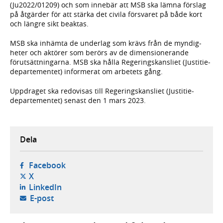
(Ju2022/01209) och som inne­bär att MSB ska lämna förslag
på åtgärder för att stärka det civila försvaret på både kort
och längre sikt beaktas.
MSB ska inhämta de underlag som krävs från de myndig­
heter och aktörer som berörs av de dimen­sionerande
förutsätt­ningarna. MSB ska hålla Regerings­kansliet (Justitie­
departe­mentet) infor­merat om arbetets gång.
Uppdraget ska redo­visas till Regerings­kansliet (Justitie­
departe­mentet) senast den 1 mars 2023.
Dela
- öppnas i ny flik, extern webbplats,
Facebook
- öppnas i ny flik, extern webbplats,
X
- öppnas i ny flik, extern webbplats,
LinkedIn
- öppnar din e-postklient,
E-post