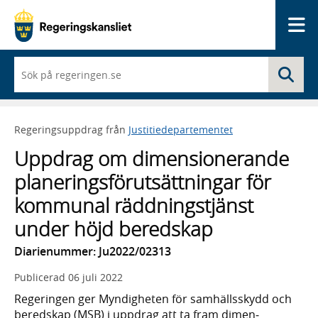
Me
När
Sö
du
börjar
skriva
så
Regeringsuppdrag från
Justitiedepartementet
framträder
en
Uppdrag om dimensionerande
lista
med
planeringsförutsättningar för
sökförslag
kommunal räddningstjänst
under höjd beredskap
Diarienummer: Ju2022/02313
Publicerad
06 juli 2022
Regeringen ger Myndig­heten för sam­hälls­skydd och
beredskap (MSB) i uppdrag att ta fram dimen­