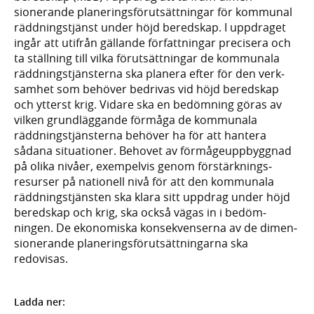
sionerande planerings­förut­sätt­ningar för kommunal
räddnings­tjänst under höjd bered­skap. I upp­draget
ingår att utifrån gällande författ­ningar preci­sera och
ta ställning till vilka förut­sätt­ningar de kommunala
räddnings­tjänsterna ska planera efter för den verk­
samhet som behöver bedrivas vid höjd bered­skap
och ytterst krig. Vidare ska en bedöm­ning göras av
vilken grund­läggande förmåga de kommunala
räddnings­tjänsterna behöver ha för att hantera
sådana situa­tioner. Behovet av förmåge­upp­byggnad
på olika nivåer, exem­pelvis genom förstärk­nings­
resurser på nationell nivå för att den kommunala
räddnings­tjänsten ska klara sitt uppdrag under höjd
bered­skap och krig, ska också vägas in i bedöm­
ningen. De ekonomiska konse­kven­serna av de dimen­
sione­rande planerings­förutsätt­ningarna ska
redovisas.
Ladda ner: