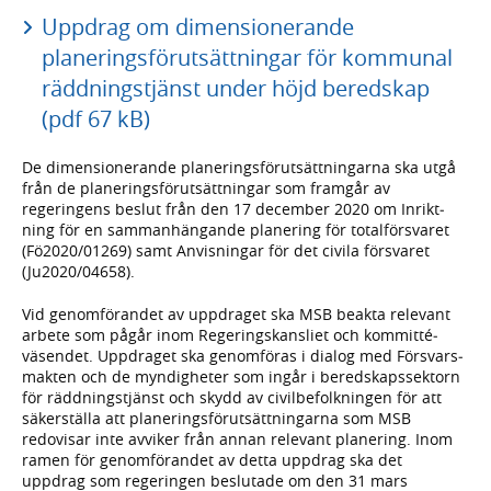
Uppdrag om dimen­sionerande
planerings­förutsätt­ningar för kommunal
räddnings­tjänst under höjd bered­skap
(pdf 67 kB)
De dimen­sione­rande planerings­förutsätt­ningarna ska utgå
från de planerings­förutsätt­ningar som framgår av
regeringens beslut från den 17 december 2020 om Inrikt­
ning för en samman­hängande planering för total­försvaret
(Fö2020/01269) samt Anvis­ningar för det civila försvaret
(Ju2020/04658).
Vid genom­förandet av upp­draget ska MSB beakta relevant
arbete som pågår inom Regerings­kansliet och kom­mitté­
väsendet. Uppdraget ska genom­föras i dialog med Försvars­
makten och de myndig­heter som ingår i bered­skaps­sektorn
för rädd­nings­tjänst och skydd av civil­befolk­ningen för att
säker­ställa att planerings­förutsätt­ningarna som MSB
redovisar inte avviker från annan relevant planering. Inom
ramen för genom­förandet av detta uppdrag ska det
uppdrag som regeringen beslutade om den 31 mars