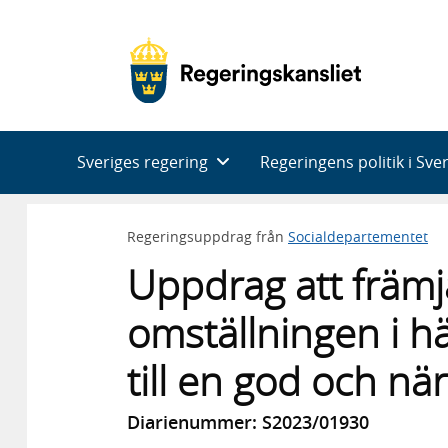
Huvudnavigering
Sveriges regering
Regeringens politik i Sve
Regeringsuppdrag från
Socialdepartementet
Uppdrag att främja
omställningen i h
till en god och nä
Diarienummer: S2023/01930