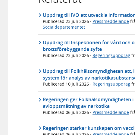
Uppdrag till IVO att utveckla informati
Publicerad
23 juli 2026
·
Pressmeddelande
fr
Socialdepartementet
Uppdrag till Inspektionen för vård och 
brottsförebyggande syfte
Publicerad
23 juli 2026
·
Regeringsuppdrag
f
Uppdrag till Folkhälsomyndigheten att, in
system för analys av narkotikasubstans
Publicerad
10 juli 2026
·
Regeringsuppdrag
f
Regeringen ger Folkhälsomyndigheten i u
avloppsmätning av narkotika
Publicerad
06 juli 2026
·
Pressmeddelande
fr
Regeringen stärker kunskapen om vaccin
Publicerad
06 juli 2026
·
Pressmeddelande
fr