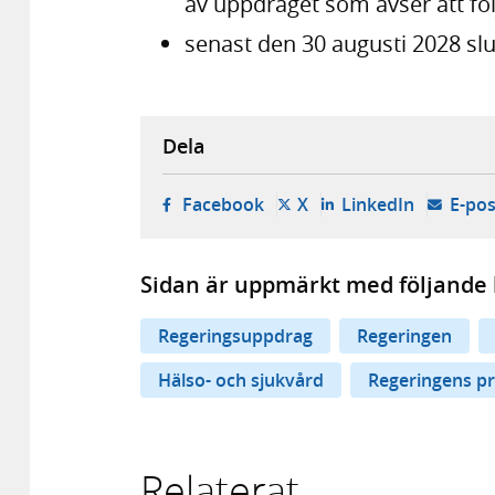
av uppdraget som avser att fö
senast den 30 augusti 2028 sl
Dela
- öppnas i ny flik, extern w
- öppnas i ny flik, ext
- öppnas i
Facebook
X
LinkedIn
E-pos
Sidan är uppmärkt med följande 
Regeringsuppdrag
Regeringen
Hälso- och sjukvård
Regeringens pr
Relaterat