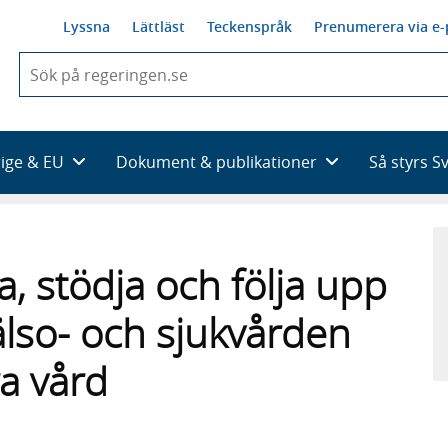
Lyssna
Lättläst
Teckenspråk
Prenumerera via e-
När
du
börjar
skriva
så
rige & EU
Dokument & publikationer
Så styrs S
framträder
en
lista
med
sökförslag
, stödja och följa upp
älso- och sjukvården
ra vård