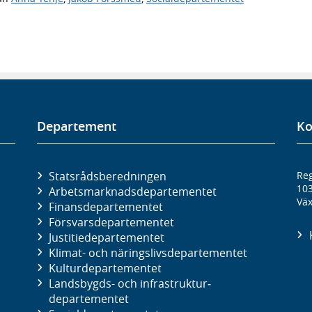
Departement
Ko
Statsrådsberedningen
Reg
10
Arbetsmarknads­departementet
Väx
Finans­departementet
Försvars­departementet
Justitie­departementet
Klimat- och näringslivs­departementet
Kultur­departementet
Landsbygds- och infrastruktur­
departementet