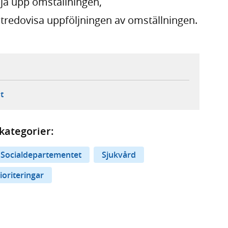
lja upp omställningen,
utredovisa uppföljningen av omställningen.
ebbplats,
ern webbplats,
 ny flik, extern webbplats,
- öppnar din e-postklient,
t
kategorier:
Socialdepartementet
Sjukvård
ioriteringar