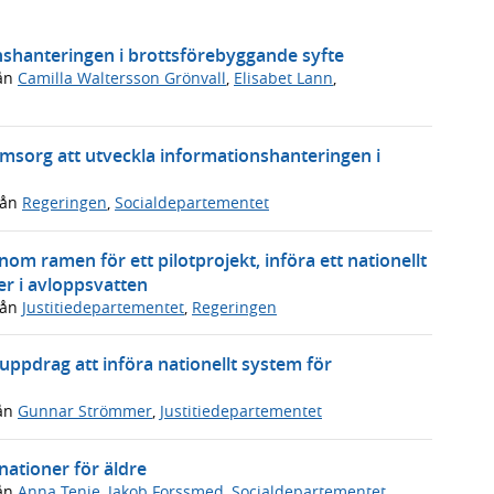
onshanteringen i brottsförebyggande syfte
ån
Camilla Waltersson Grönvall
,
Elisabet Lann
,
omsorg att utveckla informationshanteringen i
rån
Regeringen
,
Socialdepartementet
om ramen för ett pilotprojekt, införa ett nationellt
er i avloppsvatten
rån
Justitiedepartementet
,
Regeringen
ppdrag att införa nationellt system för
ån
Gunnar Strömmer
,
Justitiedepartementet
ationer för äldre
ån
Anna Tenje
,
Jakob Forssmed
,
Socialdepartementet