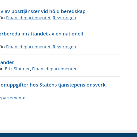
v av posttjänster vid höjd beredskap
rån
Finansdepartementet
,
Regeringen
förbereda inrättandet av en nationell
rån
Finansdepartementet
,
Regeringen
 landet
ån
Erik Slottner
,
Finansdepartementet
onuppgifter hos Statens tjänstepensionsverk,
epartementet