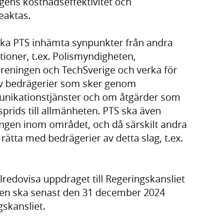
gens kostnadseffektivitet och
eaktas.
ka PTS inhämta synpunkter från andra
ioner, t.ex. Polismyndigheten,
eningen och TechSverige och verka för
v bedrägerier som sker genom
nikationstjänster och om åtgärder som
 sprids till allmänheten. PTS ska även
ingen inom området, och då särskilt andra
 rätta med bedrägerier av detta slag, t.ex.
redovisa uppdraget till Regeringskansliet
en ska senast den 31 december 2024
gskansliet.