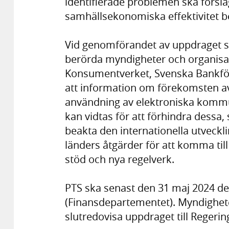
identifierade problemen ska försla
samhällsekonomiska effektivitet b
Vid genomförandet av uppdraget s
berörda myndigheter och organisat
Konsumentverket, Svenska Bankför
att information om förekomsten a
användning av elektroniska kommu
kan vidtas för att förhindra dessa,
beakta den internationella utveckl
länders åtgärder för att komma till
stöd och nya regelverk.
PTS ska senast den 31 maj 2024 del
(Finansdepartementet). Myndighet
slutredovisa uppdraget till Regerin