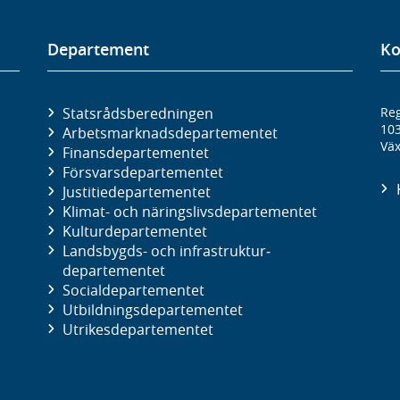
Departement
Ko
Statsrådsberedningen
Reg
10
Arbetsmarknads­departementet
Väx
Finans­departementet
Försvars­departementet
Justitie­departementet
Klimat- och näringslivs­departementet
Kultur­departementet
Landsbygds- och infrastruktur­
departementet
Social­departementet
Utbildnings­departementet
Utrikes­departementet