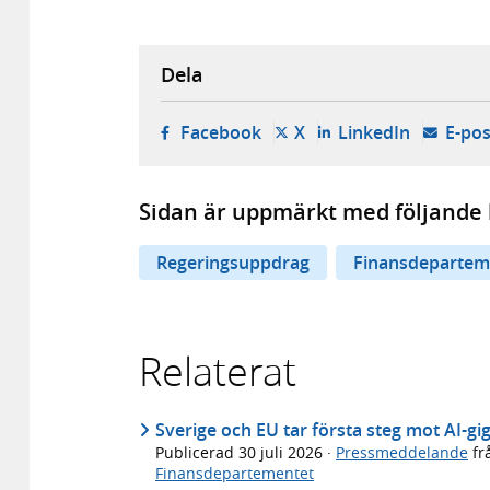
Dela
- öppnas i ny flik, extern w
- öppnas i ny flik, ext
- öppnas i
Facebook
X
LinkedIn
E-pos
Sidan är uppmärkt med följande 
Regeringsuppdrag
Finansdepartem
Relaterat
Sverige och EU tar första steg mot AI-gi
Publicerad
30 juli 2026
·
Pressmeddelande
fr
Finansdepartementet