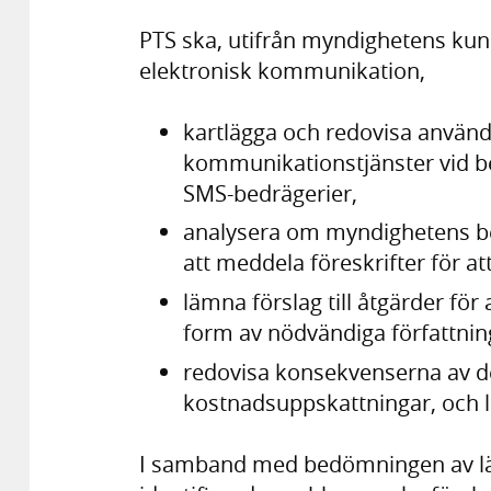
PTS ska, utifrån myndighetens ku
elektronisk kommunikation,
kartlägga och redovisa använd
kommunikationstjänster vid bed
SMS-bedrägerier,
analysera om myndighetens befi
att meddela föreskrifter för a
lämna förslag till åtgärder för 
form av nödvändiga författnin
redovisa konsekvenserna av de
kostnadsuppskattningar, och lä
I samband med bedömningen av läm