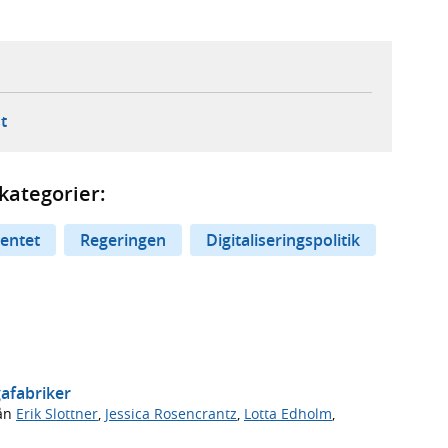
ebbplats,
ern webbplats,
 ny flik, extern webbplats,
- öppnar din e-postklient,
t
kategorier:
entet
Regeringen
Digitaliseringspolitik
gafabriker
ån
Erik Slottner
,
Jessica Rosencrantz
,
Lotta Edholm
,