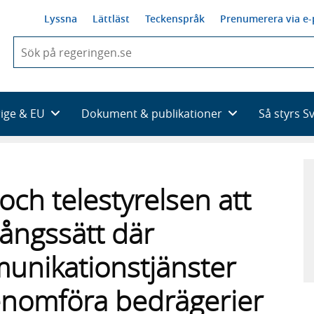
Lyssna
Lättläst
Teckenspråk
Prenumerera via e-
När
du
börjar
skriva
så
rige & EU
Dokument & publikationer
Så styrs S
framträder
en
lista
med
sökförslag
 och telestyrelsen att
gångssätt där
unikationstjänster
enomföra bedrägerier