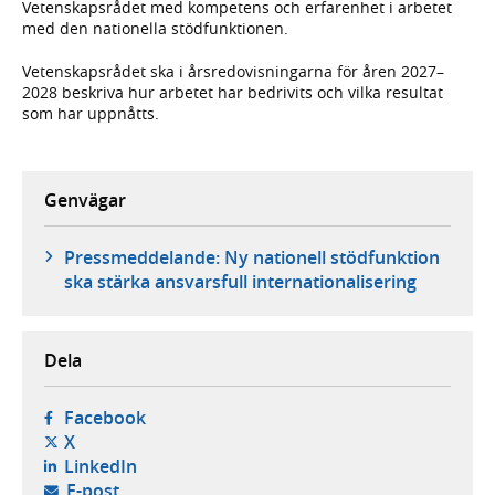
Vetenskapsrådet med kompetens och erfarenhet i arbetet
med den nationella stödfunktionen.
Vetenskapsrådet ska i årsredovisningarna för åren 2027–
2028 beskriva hur arbetet har bedrivits och vilka resultat
som har uppnåtts.
Genvägar
Pressmeddelande: Ny nationell stödfunktion
ska stärka ansvarsfull internationalisering
Dela
- öppnas i ny flik, extern webbplats,
Facebook
- öppnas i ny flik, extern webbplats,
X
- öppnas i ny flik, extern webbplats,
LinkedIn
- öppnar din e-postklient,
E-post