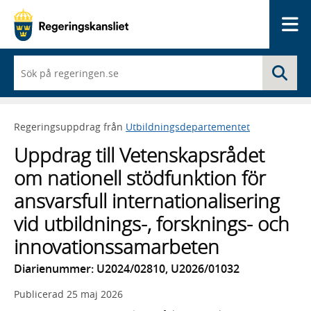
Me
När
Sö
du
börjar
skriva
så
Regeringsuppdrag från
Utbildningsdepartementet
framträder
en
Uppdrag till Vetenskapsrådet
lista
med
om nationell stödfunktion för
sökförslag
ansvarsfull internationalisering
vid utbildnings-, forsknings- och
innovationssamarbeten
Diarienummer: U2024/02810, U2026/01032
Publicerad
25 maj 2026