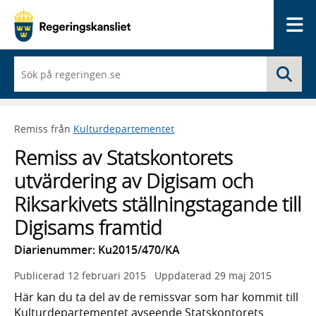
Me
När
Sö
du
börjar
skriva
så
Remiss från
Kulturdepartementet
framträder
en
Remiss av Statskontorets
lista
med
utvärdering av Digisam och
sökförslag
Riksarkivets ställningstagande till
Digisams framtid
Diarienummer: Ku2015/470/KA
Publicerad
12 februari 2015
Uppdaterad
29 maj 2015
Här kan du ta del av de remissvar som har kommit till
Kulturdepartementet avseende Statskontorets