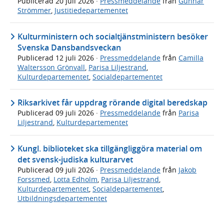
Publicerad
20 juli 2026
·
Pressmeddelande
från
Gunnar
Strömmer
,
Justitiedepartementet
Kulturministern och socialtjänstministern besöker
Svenska Dansbandsveckan
Publicerad
12 juli 2026
·
Pressmeddelande
från
Camilla
Waltersson Grönvall
,
Parisa Liljestrand
,
Kulturdepartementet
,
Socialdepartementet
Riksarkivet får uppdrag rörande digital beredskap
Publicerad
09 juli 2026
·
Pressmeddelande
från
Parisa
Liljestrand
,
Kulturdepartementet
Kungl. biblioteket ska tillgängliggöra material om
det svensk-judiska kulturarvet
Publicerad
09 juli 2026
·
Pressmeddelande
från
Jakob
Forssmed
,
Lotta Edholm
,
Parisa Liljestrand
,
Kulturdepartementet
,
Socialdepartementet
,
Utbildningsdepartementet