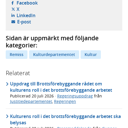
- öppnas i ny flik, extern webbplats,
Facebook
- öppnas i ny flik, extern webbplats,
X
- öppnas i ny flik, extern webbplats,
LinkedIn
- öppnar din e-postklient,
E-post
Sidan är uppmärkt med följande
kategorier:
Remiss
Kulturdepartementet
Kultur
Relaterat
Uppdrag till Brottsförebyggande rådet om
kulturens roll i det brottsförebyggande arbetet
Publicerad
20 juli 2026
·
Regeringsuppdrag
från
Justitiedepartementet
,
Regeringen
Kulturens roll i det brottsförebyggande arbetet ska
belysas