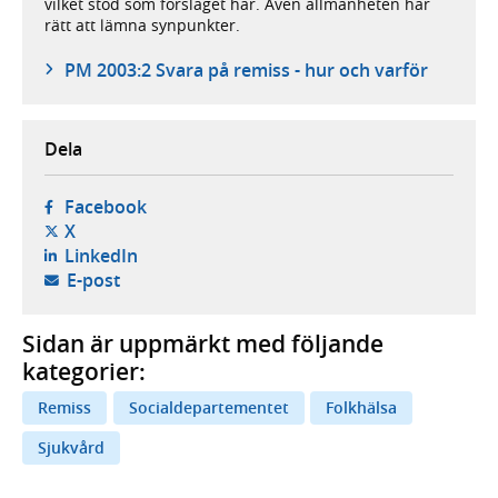
vilket stöd som förslaget har. Även allmänheten har
rätt att lämna synpunkter.
PM 2003:2 Svara på remiss - hur och varför
Dela
- öppnas i ny flik, extern webbplats,
Facebook
- öppnas i ny flik, extern webbplats,
X
- öppnas i ny flik, extern webbplats,
LinkedIn
- öppnar din e-postklient,
E-post
Sidan är uppmärkt med följande
kategorier:
Remiss
Socialdepartementet
Folkhälsa
Sjukvård