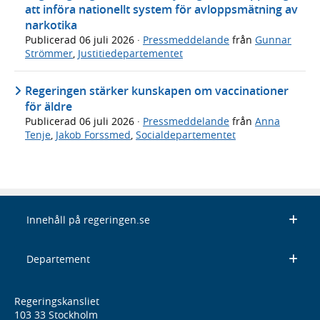
att införa nationellt system för avloppsmätning av
narkotika
Publicerad
06 juli 2026
·
Pressmeddelande
från
Gunnar
Strömmer
,
Justitiedepartementet
Regeringen stärker kunskapen om vaccinationer
för äldre
Publicerad
06 juli 2026
·
Pressmeddelande
från
Anna
Tenje
,
Jakob Forssmed
,
Socialdepartementet
Innehåll på regeringen.se
Departement
Regeringskansliet
103 33 Stockholm