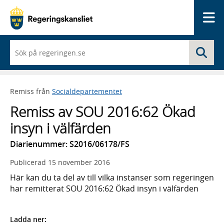
Me
När
Sö
du
börjar
skriva
så
Remiss från
Socialdepartementet
framträder
en
Remiss av SOU 2016:62 Ökad
lista
med
insyn i välfärden
sökförslag
Diarienummer: S2016/06178/FS
Publicerad
15 november 2016
Här kan du ta del av till vilka instanser som regeringen
har remitterat SOU 2016:62 Ökad insyn i välfärden
Ladda ner: