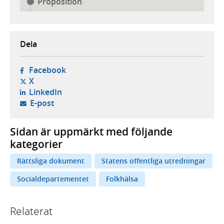
Proposition
Dela
- öppnas i ny flik, extern webbplats,
Facebook
- öppnas i ny flik, extern webbplats,
X
- öppnas i ny flik, extern webbplats,
LinkedIn
- öppnar din e-postklient,
E-post
Sidan är uppmärkt med följande
kategorier
Rättsliga dokument
Statens offentliga utredningar
Socialdepartementet
Folkhälsa
Relaterat