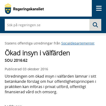
Me
När
Sö
du
börjar
skriva
så
Statens offentliga utredningar från
Socialdepartementet
framträder
en
Ökad insyn i välfärden
lista
med
SOU 2016:62
sökförslag
Publicerad
03 oktober 2016
Utredningen om ökad insyn i välfärden lämnar i sitt
betänkande förslag om hur offentlighetsprincipen i
praktiken kan införas i privat utförd, offentligt
finansierad vård och omsorg.