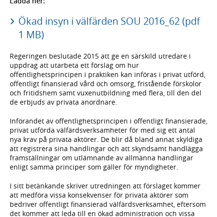
Ladda ner:
Ökad insyn i välfärden SOU 2016_62 (pdf
1 MB)
Regeringen beslutade 2015 att ge en särskild utredare i
uppdrag att utarbeta ett förslag om hur
offentlighetsprincipen i praktiken kan införas i privat utförd,
offentligt finansierad vård och omsorg, fristående förskolor
och fritidshem samt vuxenutbildning med flera, till den del
de erbjuds av privata anordnare.
Införandet av offentlighetsprincipen i offentligt finansierade,
privat utförda välfärdsverksamheter för med sig ett antal
nya krav på privata aktörer. De blir då bland annat skyldiga
att registrera sina handlingar och att skyndsamt handlägga
framställningar om utlämnande av allmänna handlingar
enligt samma principer som gäller för myndigheter.
I sitt betänkande skriver utredningen att förslaget kommer
att medföra vissa konsekvenser för privata aktörer som
bedriver offentligt finansierad välfärdsverksamhet, eftersom
det kommer att leda till en ökad administration och vissa