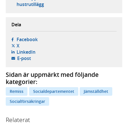
hustrutillägg
Dela
- öppnas i ny flik, extern webbplats,
Facebook
- öppnas i ny flik, extern webbplats,
X
- öppnas i ny flik, extern webbplats,
LinkedIn
- öppnar din e-postklient,
E-post
Sidan är uppmärkt med följande
kategorier:
Remiss
Socialdepartementet
Jämställdhet
Socialförsäkringar
Relaterat