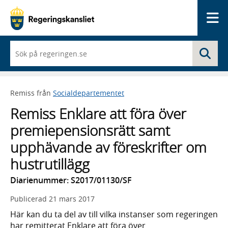
Me
När
Sö
du
börjar
skriva
så
Remiss från
Socialdepartementet
framträder
en
Remiss Enklare att föra över
lista
med
premiepensionsrätt samt
sökförslag
upphävande av föreskrifter om
hustrutillägg
Diarienummer: S2017/01130/SF
Publicerad
21 mars 2017
Här kan du ta del av till vilka instanser som regeringen
har remitterat Enklare att föra över