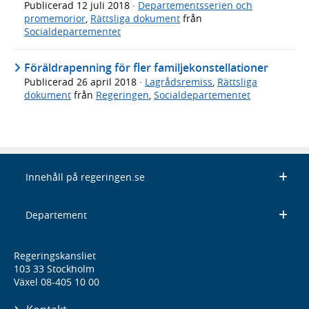
Publicerad
12 juli 2018
·
Departementsserien och
promemorior
,
Rättsliga dokument
från
Socialdepartementet
Föräldrapenning för fler familjekonstellationer
Publicerad
26 april 2018
·
Lagrådsremiss
,
Rättsliga
dokument
från
Regeringen
,
Socialdepartementet
Innehåll på regeringen.se
Departement
Regeringskansliet
103 33 Stockholm
Växel 08-405 10 00