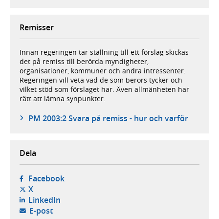
Remisser
Innan regeringen tar ställning till ett förslag skickas
det på remiss till berörda myndigheter,
organisationer, kommuner och andra intressenter.
Regeringen vill veta vad de som berörs tycker och
vilket stöd som förslaget har. Även allmänheten har
rätt att lämna synpunkter.
PM 2003:2 Svara på remiss - hur och varför
Dela
- öppnas i ny flik, extern webbplats,
Facebook
- öppnas i ny flik, extern webbplats,
X
- öppnas i ny flik, extern webbplats,
LinkedIn
- öppnar din e-postklient,
E-post