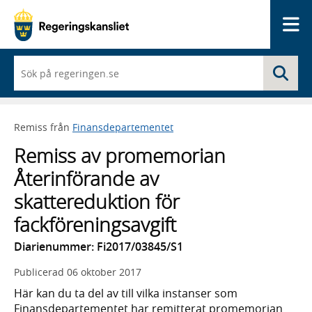
Me
När
Sö
du
börjar
skriva
så
Remiss från
Finansdepartementet
framträder
en
Remiss av promemorian
lista
med
Återinförande av
sökförslag
skattereduktion för
fackföreningsavgift
Diarienummer: Fi2017/03845/S1
Publicerad
06 oktober 2017
Här kan du ta del av till vilka instanser som
Finansdepartementet har remitterat promemorian