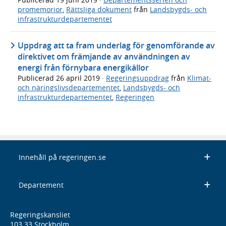
promemorior
,
Rättsliga dokument
från
Landsbygds- och
infrastrukturdepartementet
Uppdrag att ta fram underlag för genomförande av
direktivet om främjande av användningen av
energi från förnybara energikällor
Publicerad
26 april 2019
·
Regeringsuppdrag
från
Klimat-
och näringslivsdepartementet
,
Landsbygds- och
infrastrukturdepartementet
,
Regeringen
Innehåll på regeringen.se
Departement
Regeringskansliet
103 33 Stockholm