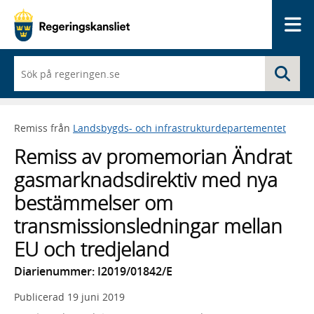
Me
När
Sö
du
börjar
skriva
så
Remiss från
Landsbygds- och infrastrukturdepartementet
framträder
en
Remiss av promemorian Ändrat
lista
med
gasmarknadsdirektiv med nya
sökförslag
bestämmelser om
transmissionsledningar mellan
EU och tredjeland
Diarienummer: I2019/01842/E
Publicerad
19 juni 2019