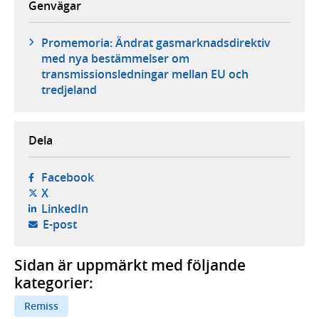
Genvägar
Promemoria: Ändrat gasmarknadsdirektiv
med nya bestämmelser om
transmissionsledningar mellan EU och
tredjeland
Dela
- öppnas i ny flik, extern webbplats,
Facebook
- öppnas i ny flik, extern webbplats,
X
- öppnas i ny flik, extern webbplats,
LinkedIn
- öppnar din e-postklient,
E-post
Sidan är uppmärkt med följande
kategorier:
Remiss