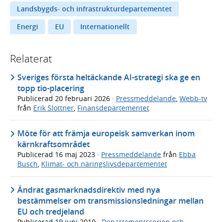
Landsbygds- och infrastrukturdepartementet
Energi
EU
Internationellt
Relaterat
Sveriges första heltäckande AI-strategi ska ge en
topp tio-placering
Publicerad
20 februari 2026
·
Pressmeddelande
,
Webb-tv
från
Erik Slottner
,
Finansdepartementet
Möte för att främja europeisk samverkan inom
kärnkraftsområdet
Publicerad
16 maj 2023
·
Pressmeddelande
från
Ebba
Busch
,
Klimat- och näringslivsdepartementet
Ändrat gasmarknadsdirektiv med nya
bestämmelser om transmissionsledningar mellan
EU och tredjeland
Publicerad
19 juni 2019
·
Departementsserien och