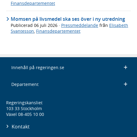
Finansdepartementet
Momsen på livsmedel ska ses över i ny utredning
Publicerad
06 juli 2026
·
Pressmeddelande
från
Elisabeth
Svantesson
,
Finansdepartementet
Innehåll på regeringen.se
Departement
Regeringskansliet
103 33 Stockholm
Växel 08-405 10 00
Kontakt