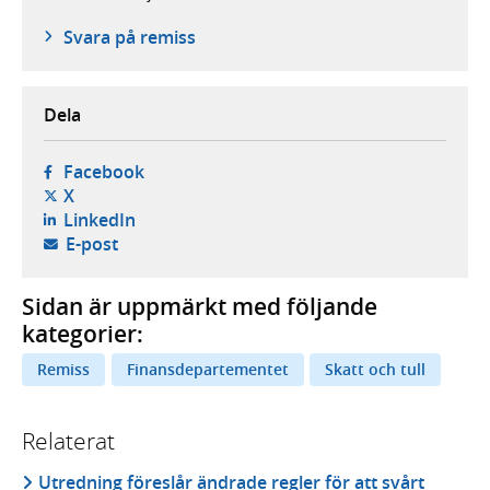
Svara på remiss
Dela
- öppnas i ny flik, extern webbplats,
Facebook
- öppnas i ny flik, extern webbplats,
X
- öppnas i ny flik, extern webbplats,
LinkedIn
- öppnar din e-postklient,
E-post
Sidan är uppmärkt med följande
kategorier:
Remiss
Finansdepartementet
Skatt och tull
Relaterat
Utredning föreslår ändrade regler för att svårt