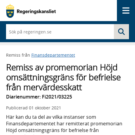
Me
När
Sö
du
börjar
skriva
så
Remiss från
Finansdepartementet
framträder
en
Remiss av promemorian Höjd
lista
med
omsättningsgräns för befrielse
sökförslag
från mervärdesskatt
Diarienummer: Fi2021/03225
Publicerad
01 oktober 2021
Här kan du ta del av vilka instanser som
Finansdepartementet har remitterat promemorian
Höjd omsättningsgräns för befrielse från