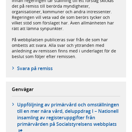
Innan regeringen tar ställning till ett förslag skickas
det på remiss till berörda myndigheter,
organisationer, kommuner och andra intressenter.
Regeringen vill veta vad de som berörs tycker och
vilket stöd som förslaget har. Även allmänheten har
rätt att lämna synpunkter.
På webbplatsen publiceras svar från de som har
ombetts att svara. Alla svar och yttranden med
anledning av remissen finns med i underlaget för de
beslut som följer efter remissen.
Svara på remiss
Genvägar
Uppföljning av primärvård och omställningen
till en mer nära vård, deluppdrag I – Nationell
insamling av registeruppgifter från
- exte
primärvården på Socialstyrelsens webbplats