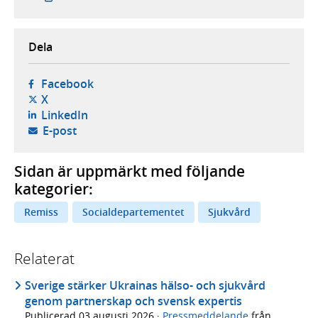
Dela
- öppnas i ny flik, extern webbplats,
Facebook
- öppnas i ny flik, extern webbplats,
X
- öppnas i ny flik, extern webbplats,
LinkedIn
- öppnar din e-postklient,
E-post
Sidan är uppmärkt med följande
kategorier:
Remiss
Socialdepartementet
Sjukvård
Relaterat
Sverige stärker Ukrainas hälso- och sjukvård
genom partnerskap och svensk expertis
Publicerad
03 augusti 2026
·
Pressmeddelande
från