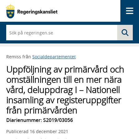
Me
När
Sö
du
börjar
skriva
så
Remiss från
Socialdepartementet
framträder
en
Uppföljning av primärvård och
lista
med
omställningen till en mer nära
sökförslag
vård, deluppdrag I – Nationell
insamling av registeruppgifter
från primärvården
Diarienummer: S2019/03056
Publicerad
16 december 2021