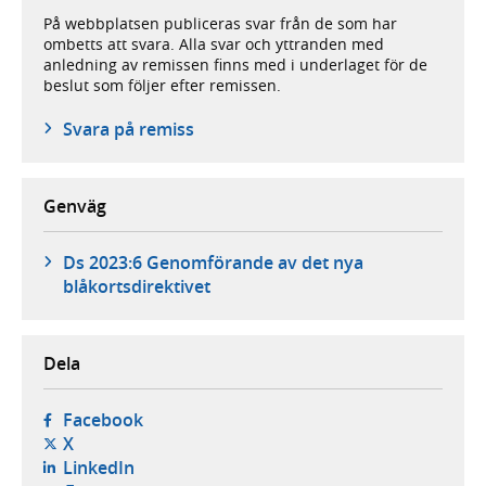
På webbplatsen publiceras svar från de som har
ombetts att svara. Alla svar och yttranden med
anledning av remissen finns med i underlaget för de
beslut som följer efter remissen.
Svara på remiss
Genväg
Ds 2023:6 Genomförande av det nya
blåkortsdirektivet
Dela
- öppnas i ny flik, extern webbplats,
Facebook
- öppnas i ny flik, extern webbplats,
X
- öppnas i ny flik, extern webbplats,
LinkedIn