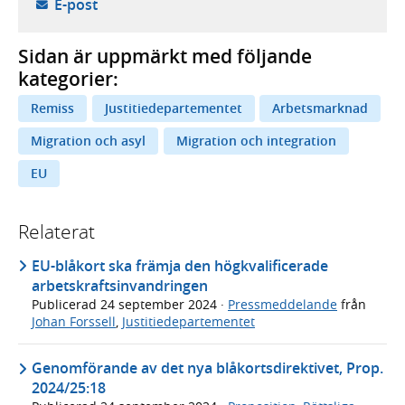
- öppnar din e-postklient,
E-post
Sidan är uppmärkt med följande
kategorier:
Remiss
Justitiedepartementet
Arbetsmarknad
Migration och asyl
Migration och integration
EU
Relaterat
EU-blåkort ska främja den högkvalificerade
arbetskraftsinvandringen
Publicerad
24 september 2024
·
Pressmeddelande
från
Johan Forssell
,
Justitiedepartementet
Genomförande av det nya blåkortsdirektivet, Prop.
2024/25:18