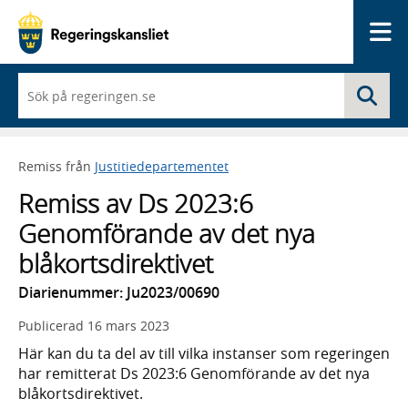
Me
När
Sö
du
börjar
skriva
så
Remiss från
Justitiedepartementet
framträder
en
Remiss av Ds 2023:6
lista
med
Genomförande av det nya
sökförslag
blåkortsdirektivet
Diarienummer: Ju2023/00690
Publicerad
16 mars 2023
Här kan du ta del av till vilka instanser som regeringen
har remitterat Ds 2023:6 Genomförande av det nya
blåkortsdirektivet.