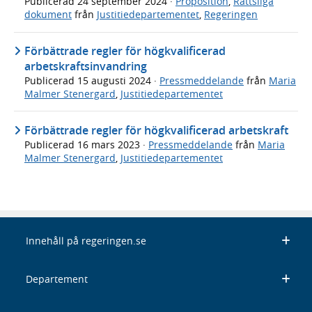
Publicerad
24 september 2024
·
Proposition
,
Rättsliga
dokument
från
Justitiedepartementet
,
Regeringen
Förbättrade regler för högkvalificerad
arbetskraftsinvandring
Publicerad
15 augusti 2024
·
Pressmeddelande
från
Maria
Malmer Stenergard
,
Justitiedepartementet
Förbättrade regler för högkvalificerad arbetskraft
Publicerad
16 mars 2023
·
Pressmeddelande
från
Maria
Malmer Stenergard
,
Justitiedepartementet
Innehåll på regeringen.se
Departement