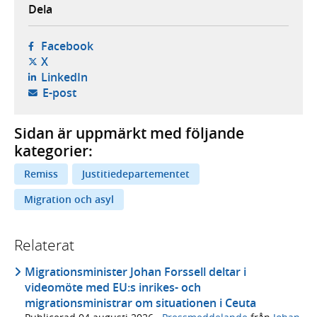
Dela
- öppnas i ny flik, extern webbplats,
Facebook
- öppnas i ny flik, extern webbplats,
X
- öppnas i ny flik, extern webbplats,
LinkedIn
- öppnar din e-postklient,
E-post
Sidan är uppmärkt med följande
kategorier:
Remiss
Justitiedepartementet
Migration och asyl
Relaterat
Migrationsminister Johan Forssell deltar i
videomöte med EU:s inrikes- och
migrationsministrar om situationen i Ceuta