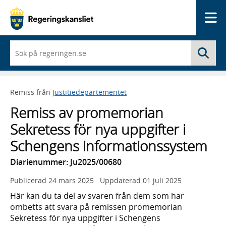
Me
När
Sö
du
börjar
skriva
så
Remiss från
Justitiedepartementet
framträder
en
Remiss av promemorian
lista
med
Sekretess för nya uppgifter i
sökförslag
Schengens informationssystem
Diarienummer: Ju2025/00680
Publicerad
24 mars 2025
Uppdaterad
01 juli 2025
Här kan du ta del av svaren från dem som har
ombetts att svara på remissen promemorian
Sekretess för nya uppgifter i Schengens