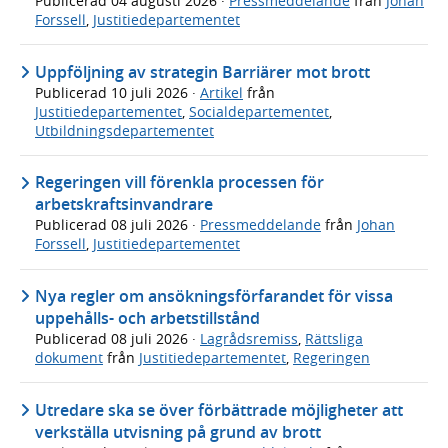
Publicerad
04 augusti 2026
·
Pressmeddelande
från
Johan
Forssell
,
Justitiedepartementet
Uppföljning av strategin Barriärer mot brott
Publicerad
10 juli 2026
·
Artikel
från
Justitiedepartementet
,
Socialdepartementet
,
Utbildningsdepartementet
Regeringen vill förenkla processen för
arbetskraftsinvandrare
Publicerad
08 juli 2026
·
Pressmeddelande
från
Johan
Forssell
,
Justitiedepartementet
Nya regler om ansökningsförfarandet för vissa
uppehålls- och arbetstillstånd
Publicerad
08 juli 2026
·
Lagrådsremiss
,
Rättsliga
dokument
från
Justitiedepartementet
,
Regeringen
Utredare ska se över förbättrade möjligheter att
verkställa utvisning på grund av brott