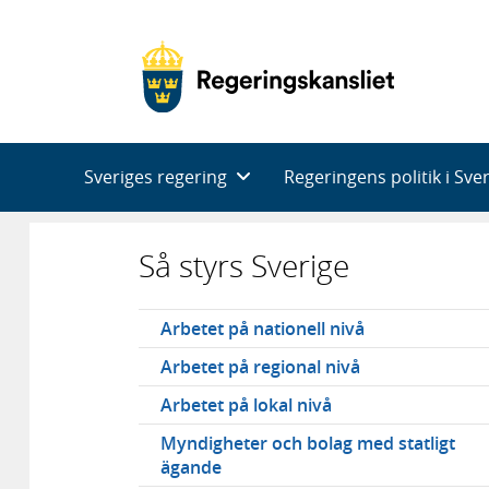
Huvudnavigering
Sveriges regering
Regeringens politik i Sve
Så styrs Sverige
Undernavigering
Arbetet på nationell nivå
Arbetet på regional nivå
Arbetet på lokal nivå
Myndigheter och bolag med statligt
ägande