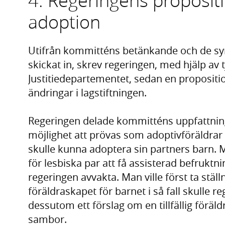
4. Regeringens proposit
adoption
Utifrån kommitténs betänkande och de s
skickat in, skrev regeringen, med hjälp av
Justitiedepartementet, sedan en proposition
ändringar i lagstiftningen.
Regeringen delade kommitténs uppfattning 
möjlighet att prövas som adoptivföräldrar 
skulle kunna adoptera sin partners barn. 
för lesbiska par att få assisterad befruktn
regeringen avvakta. Man ville först ta ställni
föräldraskapet för barnet i så fall skulle r
dessutom ett förslag om en tillfällig föräl
sambor.