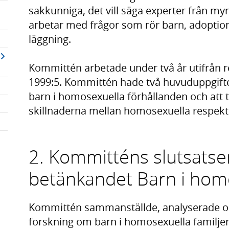
sakkunniga, det vill säga experter från m
arbetar med frågor som rör barn, adoptio
läggning.
Kommittén arbetade under två år utifrån r
1999:5. Kommittén hade två huvuduppgifter
barn i homosexuella förhållanden och att ta 
skillnaderna mellan homosexuella respekti
2. Kommitténs slutsatser
betänkandet Barn i homo
Kommittén sammanställde, analyserade oc
forskning om barn i homosexuella familjer