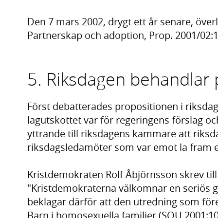
Den 7 mars 2002, drygt ett år senare, öv
Partnerskap och adoption, Prop. 2001/02:12
5. Riksdagen behandlar 
Först debatterades propositionen i riksdag
lagutskottet var för regeringens förslag och
yttrande till riksdagens kammare att riksd
riksdagsledamöter som var emot la fram 
Kristdemokraten Rolf Åbjörnsson skrev till
"Kristdemokraterna välkomnar en seriös g
beklagar därför att den utredning som före
Barn i homosexuella familjer (SOU 2001:10)