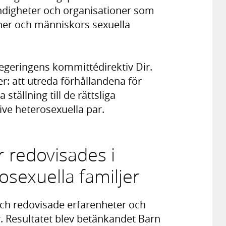
yndigheter och organisationer som
ner och människors sexuella
egeringens kommittédirektiv Dir.
: att utreda förhållandena för
ställning till de rättsliga
ve heterosexuella par.
 redovisades i
sexuella familjer
h redovisade erfarenheter och
. Resultatet blev betänkandet Barn