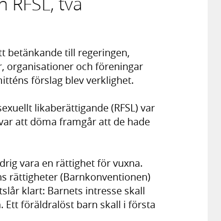
 RFSL, två
 betänkande till regeringen,
r, organisationer och föreningar
éns förslag blev verklighet.
xuellt likaberättigande (RFSL) var
var att döma framgår att de hade
ig vara en rättighet för vuxna.
s rättigheter (Barnkonventionen)
lår klart: Barnets intresse skall
Ett föräldralöst barn skall i första