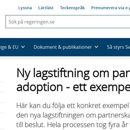
Lyssna
Lättläst
Teckenspråk
Prenumerera via e-
När
du
börjar
skriva
så
rige & EU
Dokument & publikationer
Så styrs S
framträder
en
lista
Ny lagstiftning om pa
med
sökförslag
adoption - ett exempe
Här kan du följa ett konkret exempel 
den nya lagstiftningen om partnerskap
till beslut. Hela processen tog fyra år