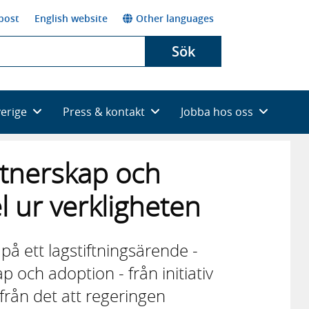
post
English website
Other languages
Sök
verige
Press & kontakt
Jobba hos oss
rtnerskap och
l ur verkligheten
på ett lagstiftningsärende -
 och adoption - från initiativ
 från det att regeringen