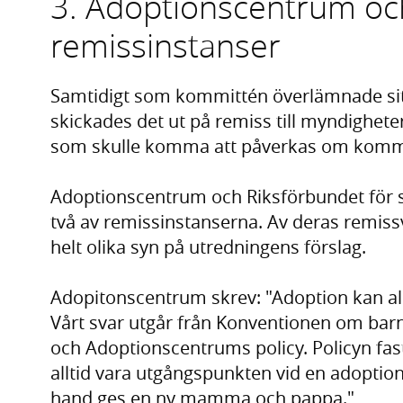
3. Adoptionscentrum och
remissinstanser
Samtidigt som kommittén överlämnade sitt
skickades det ut på remiss till myndighete
som skulle komma att påverkas om kommitt
Adoptionscentrum och Riksförbundet för se
två av remissinstanserna. Av deras remiss
helt olika syn på utredningens förslag.
Adopitonscentrum skrev: "Adoption kan aldr
Vårt svar utgår från Konventionen om barn
och Adoptionscentrums policy. Policyn fasts
alltid vara utgångspunkten vid en adoption. 
hand ges en ny mamma och pappa."