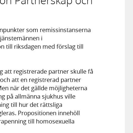
ion Partnerskap och
ynpunkter som remissinstanserna
 tjänstemännen i
 till riksdagen med förslag till
att registrerade partner skulle få
och att en registrerad partner
Men när det gällde möjligheterna
ing på allmänna sjukhus ville
ng till hur det rättsliga
egleras. Propositionen innehöll
drapenning till homosexuella