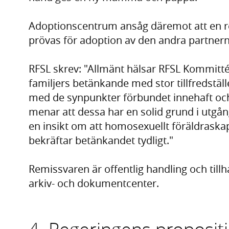
Adoptionscentrum ansåg däremot att en re
prövas för adoption av den andra partnern
RFSL skrev: "Allmänt hälsar RFSL Kommitt
familjers betänkande med stor tillfredställels
med de synpunkter förbundet innehaft och 
menar att dessa har en solid grund i utgån
en insikt om att homosexuellt föräldraska
bekräftar betänkandet tydligt."
Remissvaren är offentlig handling och till
arkiv- och dokumentcenter.