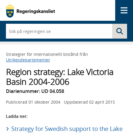
Me
När
Sö
du
börjar
skriva
så
Strategier för internationellt bistånd från
framträder
Utrikesdepartementet
en
lista
Region strategy: Lake Victoria
med
sökförslag
Basin 2004-2006
Diarienummer: UD 04.058
Publicerad
01 oktober 2004
Uppdaterad
02 april 2015
Ladda ner:
Strategy for Swedish support to the Lake