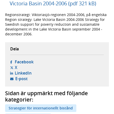
Victoria Basin 2004-2006 (pdf 321 kB)
Regionstrategi: Viktoriasjö-regionen 2004-2006, på engelska
Region strategy: Lake Victoria Basin 2004-2006 Strategy for
Swedish support for poverty reduction and sustainable
development in the Lake Victoria Basin september 2004 -
december 2006.
Dela
- öppnas i ny flik, extern webbplats,
Facebook
- öppnas i ny flik, extern webbplats,
X
- öppnas i ny flik, extern webbplats,
LinkedIn
- öppnar din e-postklient,
E-post
Sidan är uppmärkt med följande
kategorier:
Strategier för internationellt bistånd