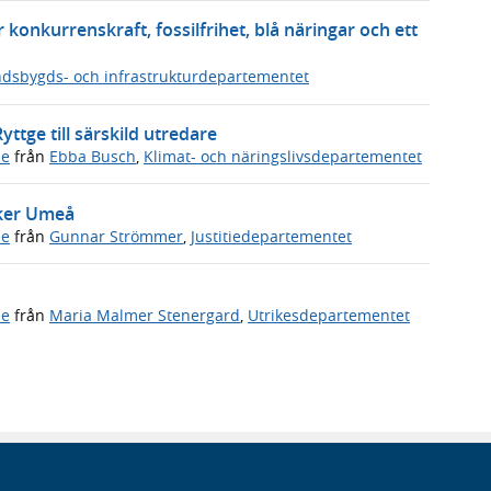
 konkurrenskraft, fossilfrihet, blå näringar och ett
dsbygds- och infrastrukturdepartementet
ttge till särskild utredare
de
från
Ebba Busch
,
Klimat- och näringslivsdepartementet
öker Umeå
de
från
Gunnar Strömmer
,
Justitiedepartementet
de
från
Maria Malmer Stenergard
,
Utrikesdepartementet