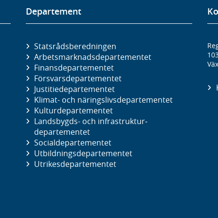
Departement
Ko
Statsrådsberedningen
Reg
10
Arbetsmarknads­departementet
Väx
Finans­departementet
Försvars­departementet
Justitie­departementet
Klimat- och näringslivs­departementet
Kultur­departementet
Landsbygds- och infrastruktur­
departementet
Social­departementet
Utbildnings­departementet
Utrikes­departementet