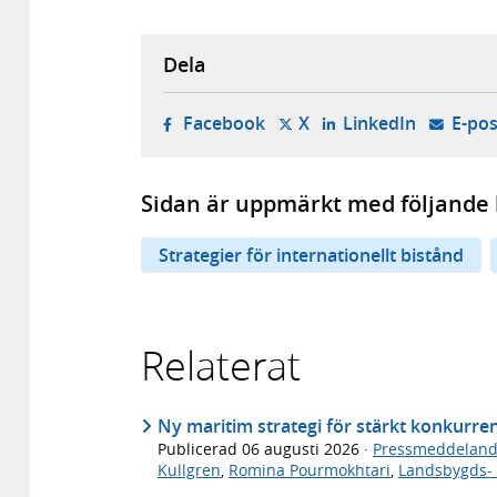
Dela
- öppnas i ny flik, extern w
- öppnas i ny flik, ext
- öppnas i
Facebook
X
LinkedIn
E-pos
Sidan är uppmärkt med följande 
Strategier för internationellt bistånd
Relaterat
Ny maritim strategi för stärkt konkurre
Publicerad
06 augusti 2026
·
Pressmeddelan
Kullgren
,
Romina Pourmokhtari
,
Landsbygds- 