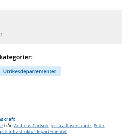
ebbplats,
ern webbplats,
 ny flik, extern webbplats,
- öppnar din e-postklient,
t
kategorier:
Utrikesdepartementet
nskraft
de
från
Andreas Carlson
,
Jessica Rosencrantz
,
Peter
och infrastrukturdepartementet