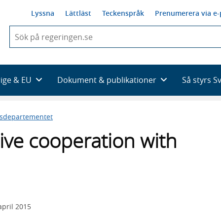
Lyssna
Lättläst
Teckenspråk
Prenumerera via e-
När
du
börjar
skriva
så
rige & EU
Dokument & publikationer
Så styrs S
framträder
en
lista
esdepartementet
med
sökförslag
tive cooperation with
april 2015