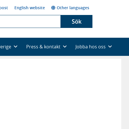
post
English website
Other languages
Sök
verige
Press & kontakt
Jobba hos oss