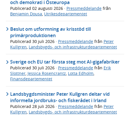
och demokrati i Östeuropa
Publicerad
02 augusti 2026
·
Pressmeddelande
från
Benjamin Dousa
,
Utrikesdepartementet
Beslut om utformning av krisstöd till
primärproduktionen
Publicerad
30 juli 2026
·
Pressmeddelande
från
Peter
Kullgren
,
Landsbygds- och infrastrukturdepartementet
Sverige och EU tar första steg mot AI-gigafabriker
Publicerad
30 juli 2026
·
Pressmeddelande
från
Erik
Slottner
,
Jessica Rosencrantz
,
Lotta Edholm
,
Finansdepartementet
Landsbygdsminister Peter Kullgren deltar vid
informella jordbruks- och fiskerådet i Irland
Publicerad
28 juli 2026
·
Pressmeddelande
från
Peter
Kullgren
,
Landsbygds- och infrastrukturdepartementet