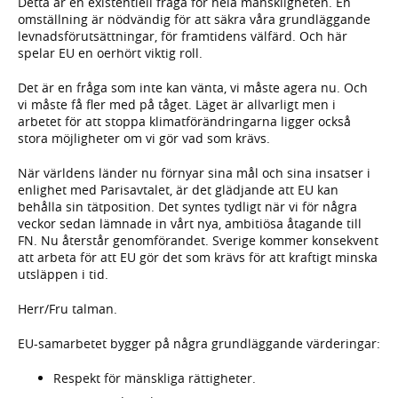
Detta är en existentiell fråga för hela mänskligheten. En
omställning är nödvändig för att säkra våra grundläggande
levnadsförutsättningar, för framtidens välfärd. Och här
spelar EU en oerhört viktig roll.
Det är en fråga som inte kan vänta, vi måste agera nu. Och
vi måste få fler med på tåget. Läget är allvarligt men i
arbetet för att stoppa klimatförändringarna ligger också
stora möjligheter om vi gör vad som krävs.
När världens länder nu förnyar sina mål och sina insatser i
enlighet med Parisavtalet, är det glädjande att EU kan
behålla sin tätposition. Det syntes tydligt när vi för några
veckor sedan lämnade in vårt nya, ambitiösa åtagande till
FN. Nu återstår genomförandet. Sverige kommer konsekvent
att arbeta för att EU gör det som krävs för att kraftigt minska
utsläppen i tid.
Herr/Fru talman.
EU-samarbetet bygger på några grundläggande värderingar:
Respekt för mänskliga rättigheter.