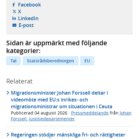
- öppnas i ny flik, extern webbplats,
Facebook
- öppnas i ny flik, extern webbplats,
X
- öppnas i ny flik, extern webbplats,
LinkedIn
- öppnar din e-postklient,
E-post
Sidan är uppmärkt med följande
kategorier:
Tal
Statsrådsberedningen
EU
Relaterat
Migrationsminister Johan Forssell deltar i
videomöte med EU:s inrikes- och
migrationsministrar om situationen i Ceuta
Publicerad
04 augusti 2026
·
Pressmeddelande
från
Johan
Forssell
,
Justitiedepartementet
Regeringen stödjer mänskliga fri- och rättigheter