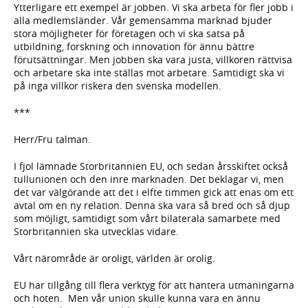
Ytterligare ett exempel är jobben. Vi ska arbeta för fler jobb i
alla medlemsländer. Vår gemensamma marknad bjuder
stora möjligheter för företagen och vi ska satsa på
utbildning, forskning och innovation för ännu bättre
förutsättningar. Men jobben ska vara justa, villkoren rättvisa
och arbetare ska inte ställas mot arbetare. Samtidigt ska vi
på inga villkor riskera den svenska modellen.
***
Herr/Fru talman.
I fjol lämnade Storbritannien EU, och sedan årsskiftet också
tullunionen och den inre marknaden. Det beklagar vi, men
det var välgörande att det i elfte timmen gick att enas om ett
avtal om en ny relation. Denna ska vara så bred och så djup
som möjligt, samtidigt som vårt bilaterala samarbete med
Storbritannien ska utvecklas vidare.
Vårt närområde är oroligt, världen är orolig.
EU har tillgång till flera verktyg för att hantera utmaningarna
och hoten. Men vår union skulle kunna vara en ännu