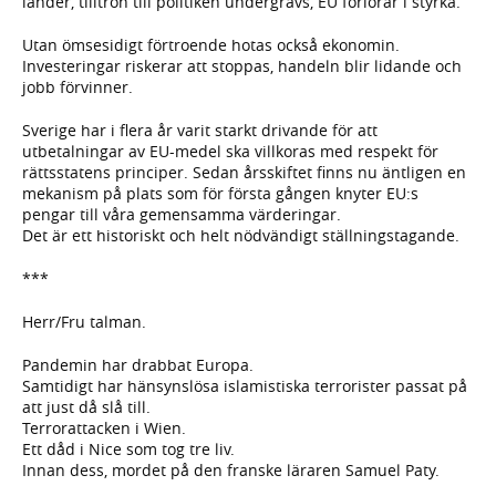
länder, tilltron till politiken undergrävs, EU förlorar i styrka.
Utan ömsesidigt förtroende hotas också ekonomin.
Investeringar riskerar att stoppas, handeln blir lidande och
jobb förvinner.
Sverige har i flera år varit starkt drivande för att
utbetalningar av EU-medel ska villkoras med respekt för
rättsstatens principer. Sedan årsskiftet finns nu äntligen en
mekanism på plats som för första gången knyter EU:s
pengar till våra gemensamma värderingar.
Det är ett historiskt och helt nödvändigt ställningstagande.
***
Herr/Fru talman.
Pandemin har drabbat Europa.
Samtidigt har hänsynslösa islamistiska terrorister passat på
att just då slå till.
Terrorattacken i Wien.
Ett dåd i Nice som tog tre liv.
Innan dess, mordet på den franske läraren Samuel Paty.