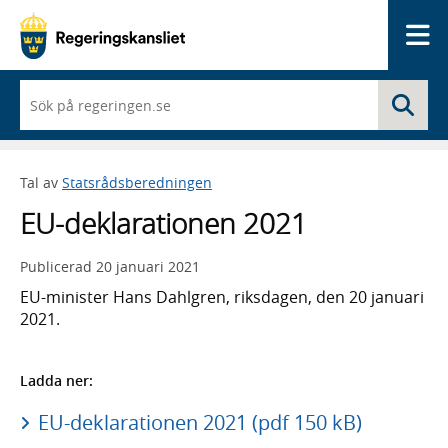
Me
När
Sö
du
börjar
skriva
så
Tal av
Statsrådsberedningen
framträder
en
EU-deklarationen 2021
lista
med
sökförslag
Publicerad
20 januari 2021
EU-minister Hans Dahlgren, riksdagen, den 20 januari
2021.
Ladda ner:
EU-deklarationen 2021 (pdf 150 kB)