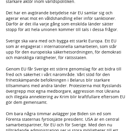
starkare aktör inom världspolitiken.
Det har en avgörande betydelse när EU samlar sig och
agerar enat mot en våldshandling eller inför sanktioner.
Därför är det illa varje gång som enskilda länder sätter
stopp för att hela unionen kommer till tals i dessa frågor.
Sverige ska vara med och bygga ett starkt Europa. Ett EU
som är engagerat i internationella samarbeten, som står
upp för den europeiska säkerhetsordningen, för demokrati
och mänskliga rättigheter, för rättsstaten.
Genom EU får Sverige ett större genomslag för att bidra till
fred och säkerhet i vårt närområde. Vårt stöd för den
frihetskämpande befolkningen i Belarus blir starkare
tillsammans med andra länder. Protesterna mot Rysslands
övergrepp mot egna medborgare, aggression mot Ukraina
och illegala annektering av Krim blir kraftfullare eftersom EU
gör dem gemensamt.
Om bara några timmar avlägger Joe Biden sin ed som
Förenta staternas fyrtiosjätte president. USA är en central
samarbetspartner, för EU och för Sverige. Med den nu
tillträdande administration ser vi stora möjligheter till ett