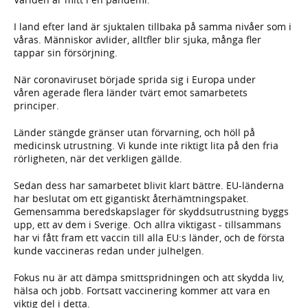
I land efter land är sjuktalen tillbaka på samma nivåer som i
våras. Människor avlider, alltfler blir sjuka, många fler
tappar sin försörjning.
När coronaviruset började sprida sig i Europa under
våren agerade flera länder tvärt emot samarbetets
principer.
Länder stängde gränser utan förvarning, och höll på
medicinsk utrustning. Vi kunde inte riktigt lita på den fria
rörligheten, när det verkligen gällde.
Sedan dess har samarbetet blivit klart bättre. EU-länderna
har beslutat om ett gigantiskt återhämtningspaket.
Gemensamma beredskapslager för skyddsutrustning byggs
upp, ett av dem i Sverige. Och allra viktigast - tillsammans
har vi fått fram ett vaccin till alla EU:s länder, och de första
kunde vaccineras redan under julhelgen.
Fokus nu är att dämpa smittspridningen och att skydda liv,
hälsa och jobb. Fortsatt vaccinering kommer att vara en
viktig del i detta.