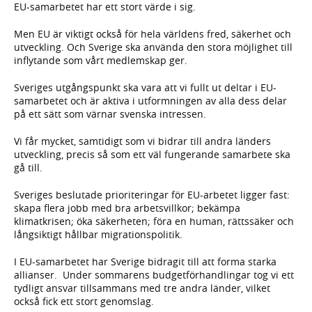
EU-samarbetet har ett stort värde i sig.
Men EU är viktigt också för hela världens fred, säkerhet och
utveckling. Och Sverige ska använda den stora möjlighet till
inflytande som vårt medlemskap ger.
Sveriges utgångspunkt ska vara att vi fullt ut deltar i EU-
samarbetet och är aktiva i utformningen av alla dess delar
på ett sätt som värnar svenska intressen.
Vi får mycket, samtidigt som vi bidrar till andra länders
utveckling, precis så som ett väl fungerande samarbete ska
gå till.
Sveriges beslutade prioriteringar för EU-arbetet ligger fast:
skapa flera jobb med bra arbetsvillkor; bekämpa
klimatkrisen; öka säkerheten; föra en human, rättssäker och
långsiktigt hållbar migrationspolitik.
I EU-samarbetet har Sverige bidragit till att forma starka
allianser. Under sommarens budgetförhandlingar tog vi ett
tydligt ansvar tillsammans med tre andra länder, vilket
också fick ett stort genomslag.