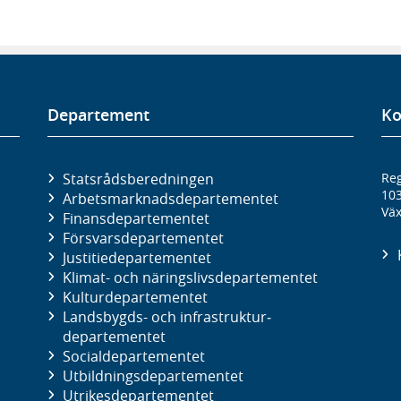
Departement
Ko
Statsrådsberedningen
Reg
10
Arbetsmarknads­departementet
Väx
Finans­departementet
Försvars­departementet
Justitie­departementet
Klimat- och näringslivs­departementet
Kultur­departementet
Landsbygds- och infrastruktur­
departementet
Social­departementet
Utbildnings­departementet
Utrikes­departementet