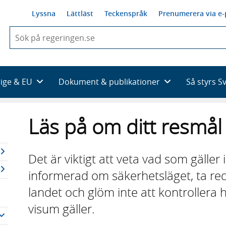
Lyssna
Lättläst
Teckenspråk
Prenumerera via e-
När
du
börjar
skriva
så
rige & EU
Dokument & publikationer
Så styrs S
framträder
en
lista
Läs på om ditt resmål
med
sökförslag
Det är viktigt att veta vad som gäller i
informerad om säkerhetsläget, ta red
landet och glöm inte att kontrollera
visum gäller.