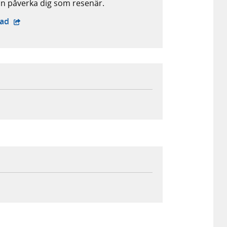
an påverka dig som resenär.
- extern webbplats,
oad
lats,
 extern webbplats,
 din e-postklient,