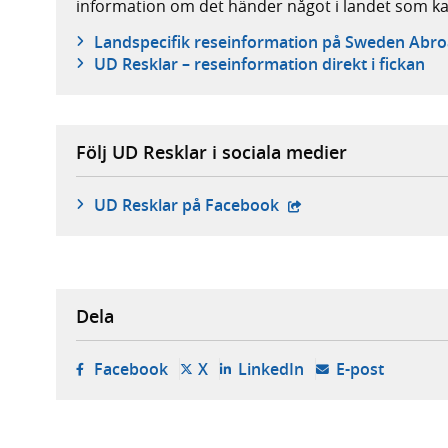
information om det händer något i landet som k
Landspecifik reseinformation på Sweden Abr
UD Resklar – reseinformation direkt i fickan
Följ UD Resklar i sociala medier
- extern webbplats,
UD Resklar på Facebook
Dela
- öppnas i ny flik, extern webbplats,
- öppnas i ny flik, extern webbp
- öppnas i ny flik,
- öppnar
Facebook
X
LinkedIn
E-post