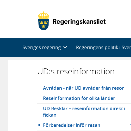
Huvudnavigering
Sveriges regering
Regeringens politik i Sve
UD:s reseinformation
Undernavigering
Avrådan - när UD avråder från resor
Reseinformation för olika länder
UD Resklar – reseinformation direkt i
fickan
Förberedelser inför resan