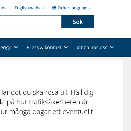
post
English website
Other languages
Sök
verige
Press & kontakt
Jobba hos oss
 landet du ska resa till. Håll dig
a på hur trafiksäkerheten är i
 hur många dagar ett eventuellt