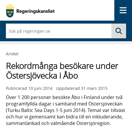
Me
När
Sö
du
börjar
skriva
så
Artikel
framträder
en
Rekordmånga besökare under
lista
med
Östersjövecka i Åbo
sökförslag
Publicerad
10 juni 2014
Uppdaterad
31 mars 2015
Över 1 200 personer besökte Åbo i Finland under två
programfyllda dagar i samband med Östersjöveckan
(Turku Baltic Sea Days 1-5 juni 2014). Temat var tillväxt
och hur vi gemensamt kan bidra till en inkluderande,
sammanlänkad och välmående Östersjöregion.