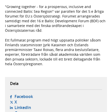
"Growing together - for a prosperous, inclusive and
connected Baltic Sea Region" var parollen för det 5:e årliga
forumet för EU:s Östersjöstrategi. Forumet arrangerades
samtidigt med det 16:e Baltic Development Forum (BDF) och
i samarbete med det finska ordförandeskapet i
Östersjöstaternas råd.
Ett fullmatat program med högt uppsatta politiker såsom
Finlands statsminister Jyrki Katainen och Estlands
premiärminister Taavi Roivas, flera andra beslutsfattare,
experter, företrädare från såväl akademiska världen som
den privata sektorn, lockade till ett brett deltagande från
hela Östersjöregionen.
Dela
- öppnas i ny flik, extern webbplats,
Facebook
- öppnas i ny flik, extern webbplats,
X
- öppnas i ny flik, extern webbplats,
LinkedIn