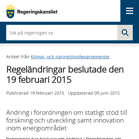
Me
När
Sö
du
börjar
skriva
så
Artikel från
Klimat- och näringslivsdepartementet
framträder
en
Regeländringar beslutade den
lista
med
19 februari 2015
sökförslag
Publicerad
19 februari 2015
Uppdaterad
09 juni 2015
Ändring i förordningen om statligt stöd till
forskning och utveckling samt innovation
inom energiområdet
Regeringen har beslutat om ändring i förordningen om