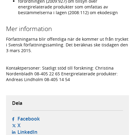
förordningen (2009:927) om tillsyn över
energirelaterade produkter som omfattas av
bestämmelserna i lagen (2008:112) om ekodesign
Mer information
Författningarna blir offentliga när de kommer ut från trycket
i Svensk författningssamling. Det beräknas ske tisdagen den
3 mars 2015.
Kontaktpersoner: Statligt stöd till forskning: Christina
Nordenbladh 08-405 22 65 Energirelaterade produkter:
Andreas Lindholm 08-405 14 54
Dela
- öppnas i ny flik, extern webbplats,
Facebook
- öppnas i ny flik, extern webbplats,
X
- öppnas i ny flik, extern webbplats,
LinkedIn