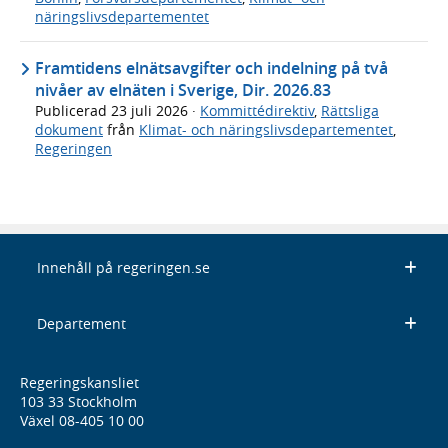
näringslivsdepartementet
Framtidens elnätsavgifter och indelning på två
nivåer av elnäten i Sverige, Dir. 2026.83
Publicerad
23 juli 2026
·
Kommittédirektiv
,
Rättsliga
dokument
från
Klimat- och näringslivsdepartementet
,
Regeringen
Innehåll på regeringen.se
Departement
Regeringskansliet
103 33 Stockholm
Växel 08-405 10 00