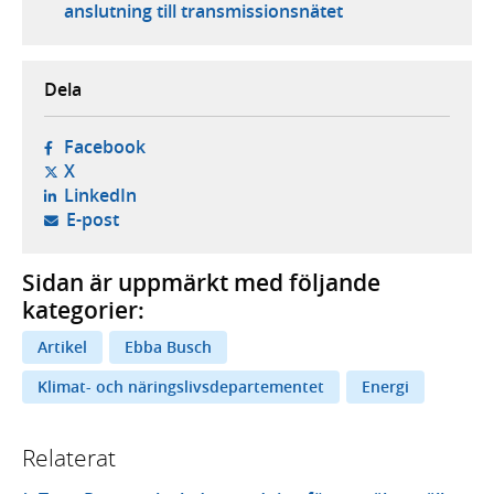
anslutning till transmissionsnätet
Dela
- öppnas i ny flik, extern webbplats,
Facebook
- öppnas i ny flik, extern webbplats,
X
- öppnas i ny flik, extern webbplats,
LinkedIn
- öppnar din e-postklient,
E-post
Sidan är uppmärkt med följande
kategorier:
Artikel
Ebba Busch
Klimat- och näringslivsdepartementet
Energi
Relaterat