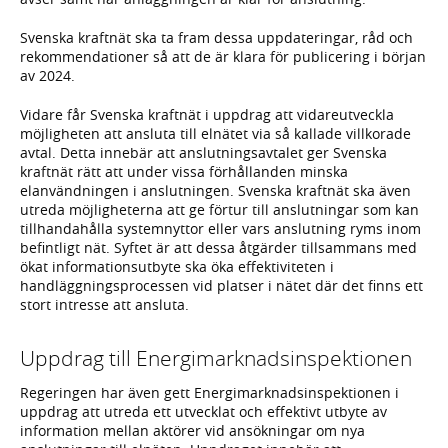
Svenska kraftnät ska ta fram dessa uppdateringar, råd och
rekommendationer så att de är klara för publicering i början
av 2024.
Vidare får Svenska kraftnät i uppdrag att vidareutveckla
möjligheten att ansluta till elnätet via så kallade villkorade
avtal. Detta innebär att anslutningsavtalet ger Svenska
kraftnät rätt att under vissa förhållanden minska
elanvändningen i anslutningen. Svenska kraftnät ska även
utreda möjligheterna att ge förtur till anslutningar som kan
tillhandahålla systemnyttor eller vars anslutning ryms inom
befintligt nät. Syftet är att dessa åtgärder tillsammans med
ökat informationsutbyte ska öka effektiviteten i
handläggningsprocessen vid platser i nätet där det finns ett
stort intresse att ansluta.
Uppdrag till Energimarknadsinspektionen
Regeringen har även gett Energimarknadsinspektionen i
uppdrag att utreda ett utvecklat och effektivt utbyte av
information mellan aktörer vid ansökningar om nya