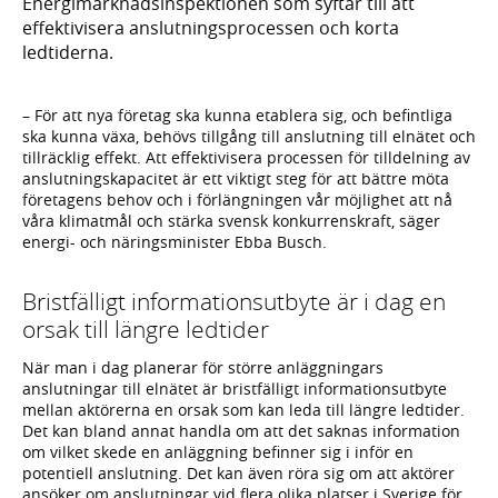
Energimarknadsinspektionen som syftar till att
effektivisera anslutningsprocessen och korta
ledtiderna.
– För att nya företag ska kunna etablera sig, och befintliga
ska kunna växa, behövs tillgång till anslutning till elnätet och
tillräcklig effekt. Att effektivisera processen för tilldelning av
anslutningskapacitet är ett viktigt steg för att bättre möta
företagens behov och i förlängningen vår möjlighet att nå
våra klimatmål och stärka svensk konkurrenskraft, säger
energi- och näringsminister Ebba Busch.
Bristfälligt informationsutbyte är i dag en
orsak till längre ledtider
När man i dag planerar för större anläggningars
anslutningar till elnätet är bristfälligt informationsutbyte
mellan aktörerna en orsak som kan leda till längre ledtider.
Det kan bland annat handla om att det saknas information
om vilket skede en anläggning befinner sig i inför en
potentiell anslutning. Det kan även röra sig om att aktörer
ansöker om anslutningar vid flera olika platser i Sverige för