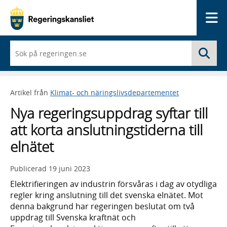
Me
När
Sö
du
börjar
skriva
så
Artikel från
Klimat- och näringslivsdepartementet
framträder
en
Nya regeringsuppdrag syftar till
lista
med
att korta anslutningstiderna till
sökförslag
elnätet
Publicerad
19 juni 2023
Elektrifieringen av industrin försvåras i dag av otydliga
regler kring anslutning till det svenska elnätet. Mot
denna bakgrund har regeringen beslutat om två
uppdrag till Svenska kraftnät och