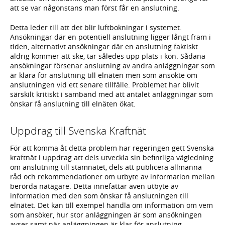
att se var någonstans man först får en anslutning.
Detta leder till att det blir luftbokningar i systemet.
Ansökningar där en potentiell anslutning ligger långt fram i
tiden, alternativt ansökningar där en anslutning faktiskt
aldrig kommer att ske, tar således upp plats i kön. Sådana
ansökningar försenar anslutning av andra anläggningar som
är klara för anslutning till elnäten men som ansökte om
anslutningen vid ett senare tillfälle. Problemet har blivit
särskilt kritiskt i samband med att antalet anläggningar som
önskar få anslutning till elnäten ökat.
Uppdrag till Svenska Kraftnät
För att komma åt detta problem har regeringen gett Svenska
kraftnät i uppdrag att dels utveckla sin befintliga vägledning
om anslutning till stamnätet, dels att publicera allmänna
råd och rekommendationer om utbyte av information mellan
berörda nätägare. Detta innefattar även utbyte av
information med den som önskar få anslutningen till
elnätet. Det kan till exempel handla om information om vem
som ansöker, hur stor anläggningen är som ansökningen
avser samt när anläggningen är klar för anslutning.