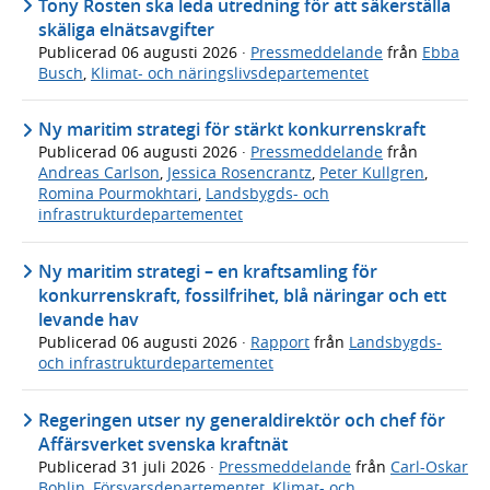
Tony Rosten ska leda utredning för att säkerställa
skäliga elnätsavgifter
Publicerad
06 augusti 2026
·
Pressmeddelande
från
Ebba
Busch
,
Klimat- och näringslivsdepartementet
Ny maritim strategi för stärkt konkurrenskraft
Publicerad
06 augusti 2026
·
Pressmeddelande
från
Andreas Carlson
,
Jessica Rosencrantz
,
Peter Kullgren
,
Romina Pourmokhtari
,
Landsbygds- och
infrastrukturdepartementet
Ny maritim strategi – en kraftsamling för
konkurrenskraft, fossilfrihet, blå näringar och ett
levande hav
Publicerad
06 augusti 2026
·
Rapport
från
Landsbygds-
och infrastrukturdepartementet
Regeringen utser ny generaldirektör och chef för
Affärsverket svenska kraftnät
Publicerad
31 juli 2026
·
Pressmeddelande
från
Carl-Oskar
Bohlin
,
Försvarsdepartementet
,
Klimat- och