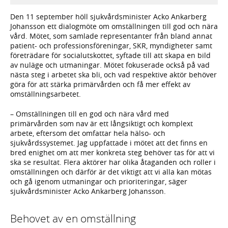
Den 11 september höll sjukvårdsminister Acko Ankarberg
Johansson ett dialogmöte om omställningen till god och nära
vård. Mötet, som samlade representanter från bland annat
patient- och professionsföreningar, SKR, myndigheter samt
företrädare för socialutskottet, syftade till att skapa en bild
av nuläge och utmaningar. Mötet fokuserade också på vad
nästa steg i arbetet ska bli, och vad respektive aktör behöver
göra för att stärka primärvården och få mer effekt av
omställningsarbetet.
– Omställningen till en god och nära vård med
primärvården som nav är ett långsiktigt och komplext
arbete, eftersom det omfattar hela hälso- och
sjukvårdssystemet. Jag uppfattade i mötet att det finns en
bred enighet om att mer konkreta steg behöver tas för att vi
ska se resultat. Flera aktörer har olika åtaganden och roller i
omställningen och därför är det viktigt att vi alla kan mötas
och gå igenom utmaningar och prioriteringar, säger
sjukvårdsminister Acko Ankarberg Johansson.
Behovet av en omställning