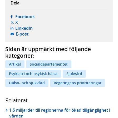
Dela
- öppnas i ny flik, extern webbplats,
Facebook
- öppnas i ny flik, extern webbplats,
X
- öppnas i ny flik, extern webbplats,
LinkedIn
- öppnar din e-postklient,
E-post
Sidan är uppmärkt med följande
kategorier:
Artikel
Socialdepartementet
Psykiatri och psykisk hälsa
Sjukvård
Hälso- och sjukvård
Regeringens prioriteringar
Relaterat
1,5 miljarder till regionerna för ökad tillgänglighet i
vården