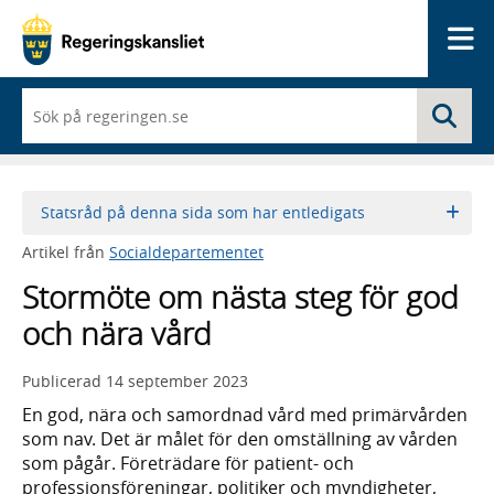
Me
När
Sö
du
börjar
skriva
så
framträder
Statsråd på denna sida som har entledigats
en
lista
Artikel från
Socialdepartementet
med
sökförslag
Stormöte om nästa steg för god
och nära vård
Publicerad
14 september 2023
En god, nära och samordnad vård med primärvården
som nav. Det är målet för den omställning av vården
som pågår. Företrädare för patient- och
professionsföreningar, politiker och myndigheter,