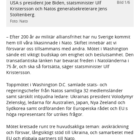
USA:s president Joe Biden, statsminister Ulf
Bild
1
/
6
/
6
N
Kristersson och Natos generalsekreterare Jens
F
Stoltenberg.
Foto: Nato
– Efter 200 år av militär alliansfrihet har nu Sverige kommit
hem till våra likasinnade i Nato. Skiftet innebär att vi
försvarar oss tillsammans med andra. Mötet i Washington
sände ett viktigt budskap om enighet och beslutsamhet. Den
transatlantiska länken har bevarat freden i Natoländerna i
75 år, och ska så fortsätta, säger statsminister Ulf
Kristersson.
Toppmötet i Washington D.C. samlade stats- och
regeringschefer från Natos samtliga 32 medlemsländer
samt särskilt inbjudna ledare: Ukrainas president Volodymyr
Zelenskyj, ledarna för Australien, Japan, Nya Zeeland och
Sydkorea samt ordföranden för Europeiska rådet och EU:s
höga representant för utrikes frågor.
Mötet kretsade runt tre huvudsakliga teman: avskräckning
och försvar, långsiktigt stöd till Ukraina, och samarbetet med
EU och globala partners till Nato.