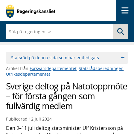
Me
När
Sö
du
börjar
skriva
så
framträder
Statsråd på denna sida som har entledigats
en
lista
Artikel från
Försvarsdepartementet
,
Statsrådsberedningen
,
med
Utrikesdepartementet
sökförslag
Sverige deltog på Natotoppmöte
– för första gången som
fullvärdig medlem
Publicerad
12 juli 2024
Den 9–11 juli deltog statsminister Ulf Kristersson på