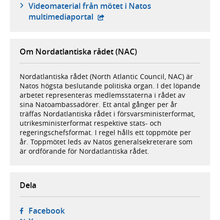
Videomaterial från mötet i Natos
- extern webbplats,
multimediaportal
Om Nordatlantiska rådet (NAC)
Nordatlantiska rådet (North Atlantic Council, NAC) är
Natos högsta beslutande politiska organ. I det löpande
arbetet representeras medlemsstaterna i rådet av
sina Natoambassadörer. Ett antal gånger per år
träffas Nordatlantiska rådet i försvarsministerformat,
utrikesministerformat respektive stats- och
regeringschefsformat. I regel hålls ett toppmöte per
år. Toppmötet leds av Natos generalsekreterare som
är ordförande för Nordatlantiska rådet.
Dela
- öppnas i ny flik, extern webbplats,
Facebook