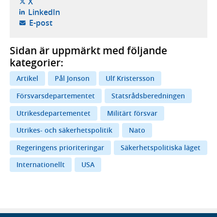
- öppnas i ny flik, extern webbplats,
X
- öppnas i ny flik, extern webbplats,
LinkedIn
- öppnar din e-postklient,
E-post
Sidan är uppmärkt med följande
kategorier:
Artikel
Pål Jonson
Ulf Kristersson
Försvarsdepartementet
Statsrådsberedningen
Utrikesdepartementet
Militärt försvar
Utrikes- och säkerhetspolitik
Nato
Regeringens prioriteringar
Säkerhetspolitiska läget
Internationellt
USA