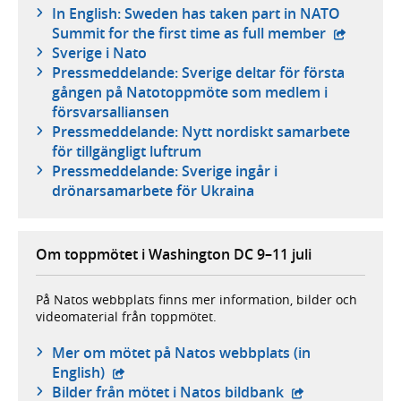
In English: Sweden has taken part in NATO
- extern w
Summit for the first time as full member
Sverige i Nato
Pressmeddelande: Sverige deltar för första
gången på Natotoppmöte som medlem i
försvarsalliansen
Pressmeddelande: Nytt nordiskt samarbete
för tillgängligt luftrum
Pressmeddelande: Sverige ingår i
drönarsamarbete för Ukraina
Om toppmötet i Washington DC 9–11 juli
På Natos webbplats finns mer information, bilder och
videomaterial från toppmötet.
Mer om mötet på Natos webbplats (in
- extern webbplats,
English)
- extern webbpla
Bilder från mötet i Natos bildbank