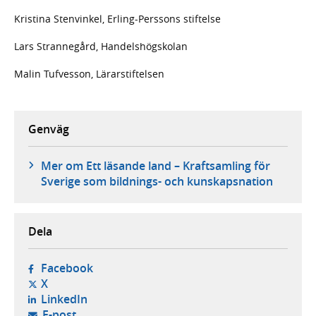
Kristina Stenvinkel, Erling-Perssons stiftelse
Lars Strannegård, Handelshögskolan
Malin Tufvesson, Lärarstiftelsen
Genväg
Mer om Ett läsande land – Kraftsamling för
Sverige som bildnings- och kunskapsnation
Dela
- öppnas i ny flik, extern webbplats,
Facebook
- öppnas i ny flik, extern webbplats,
X
- öppnas i ny flik, extern webbplats,
LinkedIn
- öppnar din e-postklient,
E-post