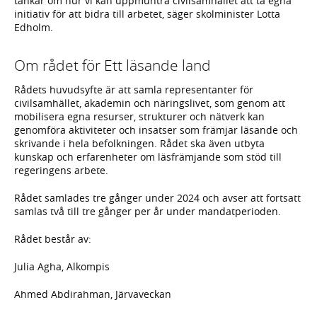
tankar om hur vi kan uppmuntra civilsamhället att ta egna
initiativ för att bidra till arbetet, säger skolminister Lotta
Edholm.
Om rådet för Ett läsande land
Rådets huvudsyfte är att samla representanter för
civilsamhället, akademin och näringslivet, som genom att
mobilisera egna resurser, strukturer och nätverk kan
genomföra aktiviteter och insatser som främjar läsande och
skrivande i hela befolkningen. Rådet ska även utbyta
kunskap och erfarenheter om läsfrämjande som stöd till
regeringens arbete.
Rådet samlades tre gånger under 2024 och avser att fortsatt
samlas två till tre gånger per år under mandatperioden.
Rådet består av:
Julia Agha, Alkompis
Ahmed Abdirahman, Järvaveckan