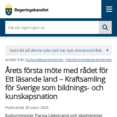
Me
När
Sö
du
börjar
skriva
så
framträder
Statsråd på denna sida som har bytt ansvarsområde
en
lista
Artikel från
Kulturdepartementet
,
Utbildningsdepartementet
med
sökförslag
Årets första möte med rådet för
Ett läsande land – Kraftsamling
för Sverige som bildnings- och
kunskapsnation
Publicerad
20 mars 2025
Kulturminister Parisa Liljestrand och skolminister