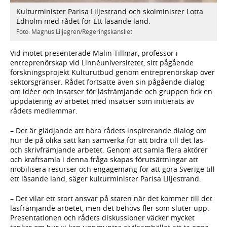
Kulturminister Parisa Liljestrand och skolminister Lotta
Edholm med rådet för Ett läsande land.
Foto: Magnus Liljegren/Regeringskansliet
Vid mötet presenterade Malin Tillmar, professor i
entreprenörskap vid Linnéuniversitetet, sitt pågående
forskningsprojekt Kulturutbud genom entreprenörskap över
sektorsgränser. Rådet fortsatte även sin pågående dialog
om idéer och insatser för läsfrämjande och gruppen fick en
uppdatering av arbetet med insatser som initierats av
rådets medlemmar.
– Det är glädjande att höra rådets inspirerande dialog om
hur de på olika sätt kan samverka för att bidra till det läs-
och skrivfrämjande arbetet. Genom att samla flera aktörer
och kraftsamla i denna fråga skapas förutsättningar att
mobilisera resurser och engagemang för att göra Sverige till
ett läsande land, säger kulturminister Parisa Liljestrand.
– Det vilar ett stort ansvar på staten när det kommer till det
läsfrämjande arbetet, men det behövs fler som sluter upp.
Presentationen och rådets diskussioner väcker mycket