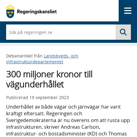
Me
När
Sö
du
börjar
skriva
så
Debattartikel från
Landsbygds- och
framträder
infrastrukturdepartementet
en
lista
300 miljoner kronor till
med
sökförslag
vägunderhållet
Publicerad
19 september 2023
Underhållet av både vägar och järnvägar har varit
kraftigt eftersatt. Regeringen och
Sverigedemokraterna är nu överens om att rusta upp
infrastrukturen, skriver Andreas Carlson,
infrastruktur- och bostadsminister (KD) och Thomas