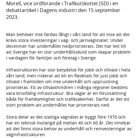
Morell, vice ordförande i Trafikutskottet (SD) i en
debattartikel i Dagens industri den 15 september
2023.
Man behöver inte färdas långt i vårt land för att inse att det
krävs stora investeringar i väg- och järnvägsnätet. Under
decennier har underhållet nedprioriterats. Det har lett till
att Sverige har en stor underhållsskuld som skapar problem
i vardagen för familjer och företag i Sverige.
Infrastrukturen har stor betydelse för jobb och tillväxt i hela
vårt land, men riskerar att bli en flaskhals för just jobb och
tillväxt i framtiden om inte underhåll och upprustning
prioriteras. Ett av tillväxthindren i många regioner bedöms
vara bristfällig infrastruktur. Bra vägar är en förutsättning
både för framkomlighet och trafiksäkerhet. Därför är det ett
stort problem att underhållet har prioriterats ned.
Stora delar av det statliga vägnätet är byggt före 1970 och
har en teknisk livslängd på mellan 40 och 60 år. Det innebär
att det finns stora behov av underhåll och reinvesteringar av
väginfrastrukturen.