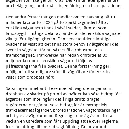
åtgärder som ska genomföras. Det kan till exempel handla
om beläggningsunderhåll, linjemålning och broreparationer.
Den andra förstärkningen handlar om en satsning på 100
miljoner kronor för 2024 på förstärkt vägunderhåll av
enskilda vägar som finns i såväl städer, tätorter som
landsbygd. I många delar av landet är det enskilda vägnätet
viktigt för tillgängligheten. Den senaste tidens kraftiga
oväder har visat att det finns stora behov av åtgärder i det
svenska vägnätet för att säkerställa robusthet och
framkomlighet. Trafikverket har redan omfördelat 30
miljoner kronor till enskilda vägar till följd av
påfrestningarna från ovädret. Denna förstärkning ger
möjlighet till ytterligare stöd till väghållare för enskilda
vägar som drabbats hårt.
Satsningen innebär till exempel att vägföreningar som
drabbats av skador på grund av oväder kan söka bidrag för
åtgärder som inte ingår i det årliga driftbidraget.
Åtgärderna det går att söka bidrag för är exempelvis
trafiksäkerhetsåtgärder, broreparationer, vägförstärkningar
och byte av vägtrummor. Regeringen utsåg även i förra
veckan en utredare som får i uppdrag att se över reglerna
för statsbidrag till enskild väghållning. De nuvarande