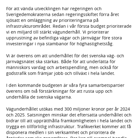
För att vända utvecklingen har regeringen och
Sverigedemokraterna sedan regeringsskiftet förra året
sjösatt en omläggning av prioriteringarna på
infrastrukturområdet. Redan i vår första budget prioriterade
vi en miljard till stärkt vägunderhåll. Vi prioriterar
upprustning av befintliga vägar och järnvägar före stora
investeringar i nya stambanor för höghastighetståg.
Vi är överens om att underhållet för det svenska väg- och
järnvägsnätet ska stärkas. Både för att underlätta för
människors vardag och arbetspendling, men också för
godstrafik som främjar jobb och tillväxt i hela landet.
I den kommande budgeten är våra fyra samarbetspartier
överens om två förstärkningar för att rusta upp och
underhålla de svenska vägarna.
Vägunderhållet utökas med 300 miljoner kronor per år 2024
och 2025. Satsningen minskar det eftersatta underhållet och
bidrar till att upprätthålla framkomligheten i hela landet och
trygga en tillförlitlig infrastruktur. Trafikverket kommer att få
disponera medlen i sin verksamhet och prioritera de