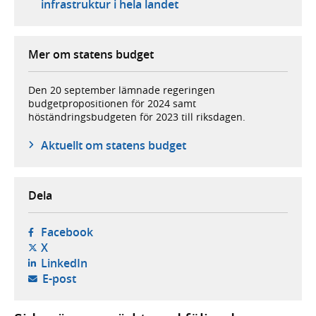
infrastruktur i hela landet
Mer om statens budget
Den 20 september lämnade regeringen
budgetpropositionen för 2024 samt
höständringsbudgeten för 2023 till riksdagen.
Aktuellt om statens budget
Dela
- öppnas i ny flik, extern webbplats,
Facebook
- öppnas i ny flik, extern webbplats,
X
- öppnas i ny flik, extern webbplats,
LinkedIn
- öppnar din e-postklient,
E-post