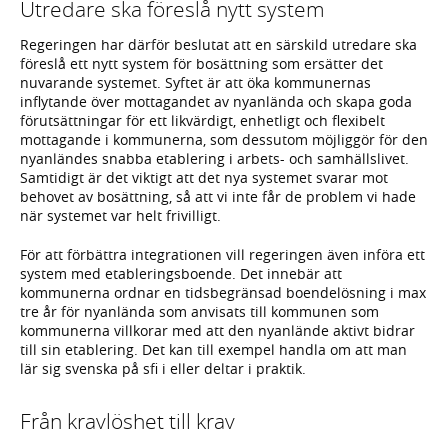
Utredare ska föreslå nytt system
Regeringen har därför beslutat att en särskild utredare ska
föreslå ett nytt system för bosättning som ersätter det
nuvarande systemet. Syftet är att öka kommunernas
inflytande över mottagandet av nyanlända och skapa goda
förutsättningar för ett likvärdigt, enhetligt och flexibelt
mottagande i kommunerna, som dessutom möjliggör för den
nyanländes snabba etablering i arbets- och samhällslivet.
Samtidigt är det viktigt att det nya systemet svarar mot
behovet av bosättning, så att vi inte får de problem vi hade
när systemet var helt frivilligt.
För att förbättra integrationen vill regeringen även införa ett
system med etableringsboende. Det innebär att
kommunerna ordnar en tidsbegränsad boendelösning i max
tre år för nyanlända som anvisats till kommunen som
kommunerna villkorar med att den nyanlände aktivt bidrar
till sin etablering. Det kan till exempel handla om att man
lär sig svenska på sfi i eller deltar i praktik.
Från kravlöshet till krav