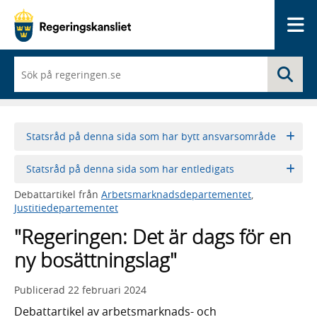
Me
När
Sö
du
börjar
skriva
så
framträder
Statsråd på denna sida som har bytt ansvarsområde
en
lista
Statsråd på denna sida som har entledigats
med
sökförslag
Debattartikel från
Arbetsmarknadsdepartementet
,
Justitiedepartementet
"Regeringen: Det är dags för en
ny bosättningslag"
Publicerad
22 februari 2024
Debattartikel av arbetsmarknads- och