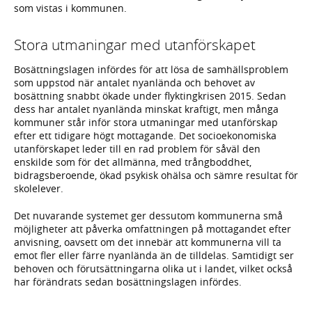
som vistas i kommunen.
Stora utmaningar med utanförskapet
Bosättningslagen infördes för att lösa de samhällsproblem
som uppstod när antalet nyanlända och behovet av
bosättning snabbt ökade under flyktingkrisen 2015. Sedan
dess har antalet nyanlända minskat kraftigt, men många
kommuner står inför stora utmaningar med utanförskap
efter ett tidigare högt mottagande. Det socioekonomiska
utanförskapet leder till en rad problem för såväl den
enskilde som för det allmänna, med trångboddhet,
bidragsberoende, ökad psykisk ohälsa och sämre resultat för
skolelever.
Det nuvarande systemet ger dessutom kommunerna små
möjligheter att påverka omfattningen på mottagandet efter
anvisning, oavsett om det innebär att kommunerna vill ta
emot fler eller färre nyanlända än de tilldelas. Samtidigt ser
behoven och förutsättningarna olika ut i landet, vilket också
har förändrats sedan bosättningslagen infördes.