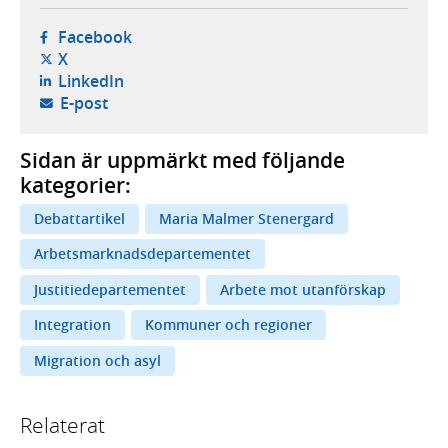
- öppnas i ny flik, extern webbplats,
Facebook
- öppnas i ny flik, extern webbplats,
X
- öppnas i ny flik, extern webbplats,
LinkedIn
- öppnar din e-postklient,
E-post
Sidan är uppmärkt med följande
kategorier:
Debattartikel
Maria Malmer Stenergard
Arbetsmarknadsdepartementet
Justitiedepartementet
Arbete mot utanförskap
Integration
Kommuner och regioner
Migration och asyl
Relaterat