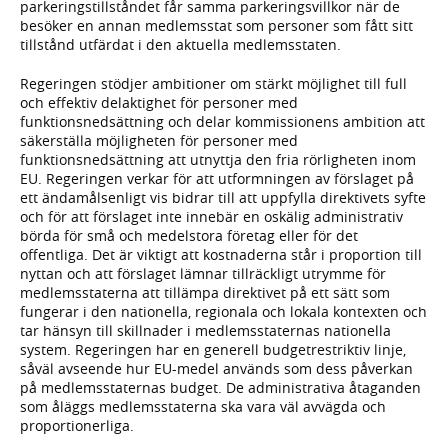
parkeringstillståndet får samma parkeringsvillkor när de
besöker en annan medlemsstat som personer som fått sitt
tillstånd utfärdat i den aktuella medlemsstaten.
Regeringen stödjer ambitioner om stärkt möjlighet till full
och effektiv delaktighet för personer med
funktionsnedsättning och delar kommissionens ambition att
säkerställa möjligheten för personer med
funktionsnedsättning att utnyttja den fria rörligheten inom
EU. Regeringen verkar för att utformningen av förslaget på
ett ändamålsenligt vis bidrar till att uppfylla direktivets syfte
och för att förslaget inte innebär en oskälig administrativ
börda för små och medelstora företag eller för det
offentliga. Det är viktigt att kostnaderna står i proportion till
nyttan och att förslaget lämnar tillräckligt utrymme för
medlemsstaterna att tillämpa direktivet på ett sätt som
fungerar i den nationella, regionala och lokala kontexten och
tar hänsyn till skillnader i medlemsstaternas nationella
system. Regeringen har en generell budgetrestriktiv linje,
såväl avseende hur EU-medel används som dess påverkan
på medlemsstaternas budget. De administrativa åtaganden
som åläggs medlemsstaterna ska vara väl avvägda och
proportionerliga.