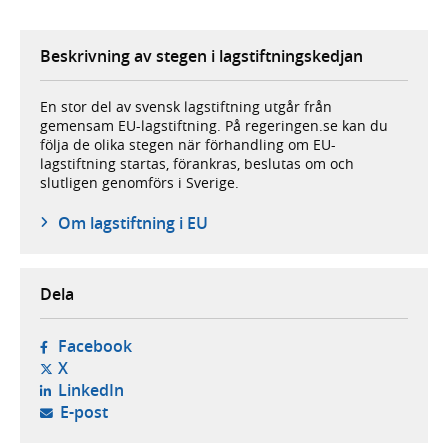
Beskrivning av stegen i lagstiftningskedjan
En stor del av svensk lagstiftning utgår från
gemensam EU-lagstiftning. På regeringen.se kan du
följa de olika stegen när förhandling om EU-
lagstiftning startas, förankras, beslutas om och
slutligen genomförs i Sverige.
Om lagstiftning i EU
Dela
- öppnas i ny flik, extern webbplats,
Facebook
- öppnas i ny flik, extern webbplats,
X
- öppnas i ny flik, extern webbplats,
LinkedIn
- öppnar din e-postklient,
E-post