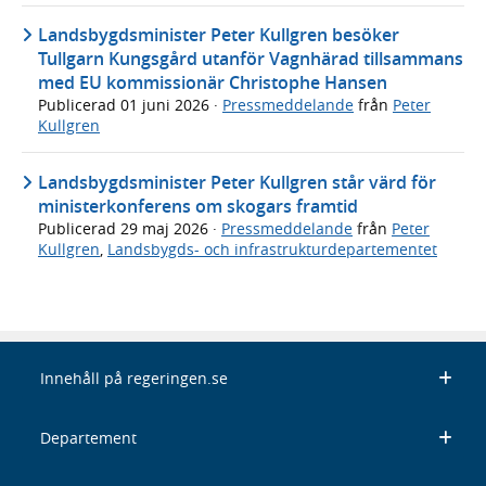
Landsbygdsminister Peter Kullgren besöker
Tullgarn Kungsgård utanför Vagnhärad tillsammans
med EU kommissionär Christophe Hansen
Publicerad
01 juni 2026
·
Pressmeddelande
från
Peter
Kullgren
Landsbygdsminister Peter Kullgren står värd för
ministerkonferens om skogars framtid
Publicerad
29 maj 2026
·
Pressmeddelande
från
Peter
Kullgren
,
Landsbygds- och infrastrukturdepartementet
Innehåll på regeringen.se
Departement