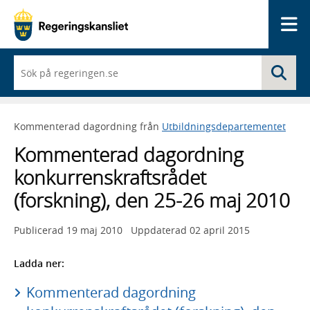
Me
När
Sö
du
börjar
skriva
så
Kommenterad dagordning från
Utbildningsdepartementet
framträder
en
Kommenterad dagordning
lista
med
konkurrenskraftsrådet
sökförslag
(forskning), den 25-26 maj 2010
Publicerad
19 maj 2010
Uppdaterad
02 april 2015
Ladda ner:
Kommenterad dagordning