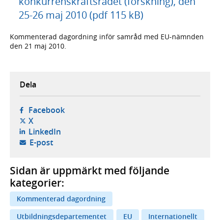
konkurrenskraftsrådet (forskning), den
25-26 maj 2010 (pdf 115 kB)
Kommenterad dagordning inför samråd med EU-nämnden
den 21 maj 2010.
Dela
- öppnas i ny flik, extern webbplats,
Facebook
- öppnas i ny flik, extern webbplats,
X
- öppnas i ny flik, extern webbplats,
LinkedIn
- öppnar din e-postklient,
E-post
Sidan är uppmärkt med följande
kategorier:
Kommenterad dagordning
Utbildningsdepartementet
EU
Internationellt