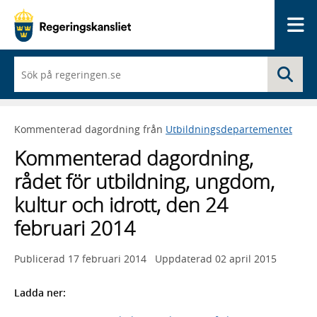
Me
När
Sö
du
börjar
skriva
så
Kommenterad dagordning från
Utbildningsdepartementet
framträder
en
Kommenterad dagordning,
lista
med
rådet för utbildning, ungdom,
sökförslag
kultur och idrott, den 24
februari 2014
Publicerad
17 februari 2014
Uppdaterad
02 april 2015
Ladda ner: