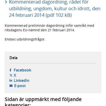
Kommenterad dagordning, rådet för
utbildning, ungdom, kultur och idrott, den
24 februari 2014 (pdf 102 kB)
Kommenterad preliminär dagordning inför samråd med
riksdagens EU-nämnd den 21 februari 2014.
Endast utbildningsfrågor.
Dela
- öppnas i ny flik, extern webbplats,
Facebook
- öppnas i ny flik, extern webbplats,
X
- öppnas i ny flik, extern webbplats,
LinkedIn
- öppnar din e-postklient,
E-post
Sidan är uppmärkt med följande
kategorier: