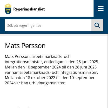
Me
När
Sö
du
börjar
skriva
så
Mats Persson
framträder
en
lista
Mats Persson, arbetsmarknads- och
med
integrationsminister, entledigades den 28 juni 2025.
sökförslag
Mellan den 10 september 2024 till den 28 juni 2025
var han arbetsmarknads- och integrationsminister.
Mellan den 18 oktober 2022 till den 10 september
2024 var han utbildningsminister.