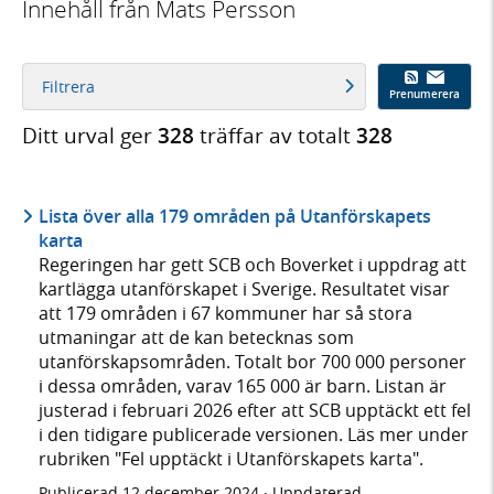
Innehåll från Mats Persson
Filtrera
Prenumerera
Ditt urval ger
328
träffar av totalt
328
Lista över alla 179 områden på Utanförskapets
karta
Regeringen har gett SCB och Boverket i uppdrag att
kartlägga utanförskapet i Sverige. Resultatet visar
att 179 områden i 67 kommuner har så stora
utmaningar att de kan betecknas som
utanförskapsområden. Totalt bor 700 000 personer
i dessa områden, varav 165 000 är barn. Listan är
justerad i februari 2026 efter att SCB upptäckt ett fel
i den tidigare publicerade versionen. Läs mer under
rubriken "Fel upptäckt i Utanförskapets karta".
Publicerad
12 december 2024
· Uppdaterad