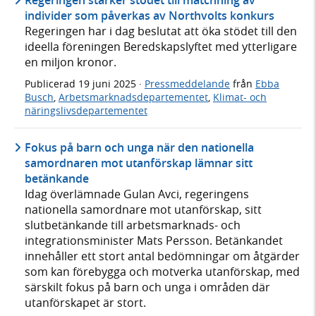
Regeringen stärker stödet till matchning av
individer som påverkas av Northvolts konkurs
Regeringen har i dag beslutat att öka stödet till den
ideella föreningen Beredskapslyftet med ytterligare
en miljon kronor.
Publicerad
19 juni 2025
·
Pressmeddelande
från
Ebba
Busch
,
Arbetsmarknadsdepartementet
,
Klimat- och
näringslivsdepartementet
Fokus på barn och unga när den nationella
samordnaren mot utanförskap lämnar sitt
betänkande
Idag överlämnade Gulan Avci, regeringens
nationella samordnare mot utanförskap, sitt
slutbetänkande till arbetsmarknads- och
integrationsminister Mats Persson. Betänkandet
innehåller ett stort antal bedömningar om åtgärder
som kan förebygga och motverka utanförskap, med
särskilt fokus på barn och unga i områden där
utanförskapet är stort.