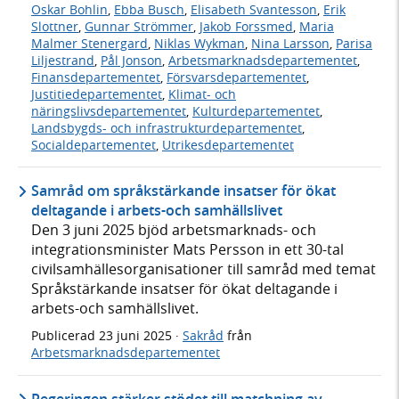
Oskar Bohlin
,
Ebba Busch
,
Elisabeth Svantesson
,
Erik
Slottner
,
Gunnar Strömmer
,
Jakob Forssmed
,
Maria
Malmer Stenergard
,
Niklas Wykman
,
Nina Larsson
,
Parisa
Liljestrand
,
Pål Jonson
,
Arbetsmarknadsdepartementet
,
Finansdepartementet
,
Försvarsdepartementet
,
Justitiedepartementet
,
Klimat- och
näringslivsdepartementet
,
Kulturdepartementet
,
Landsbygds- och infrastrukturdepartementet
,
Socialdepartementet
,
Utrikesdepartementet
Samråd om språkstärkande insatser för ökat
deltagande i arbets-och samhällslivet
Den 3 juni 2025 bjöd arbetsmarknads- och
integrationsminister Mats Persson in ett 30-tal
civilsamhällesorganisationer till samråd med temat
Språkstärkande insatser för ökat deltagande i
arbets-och samhällslivet.
Publicerad
23 juni 2025
·
Sakråd
från
Arbetsmarknadsdepartementet