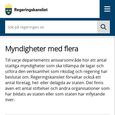
Me
När
Sö
du
börjar
skriva
så
Myndigheter med flera
framträder
en
lista
Till varje departements ansvarsområde hör ett antal
med
statliga myndigheter som ska tillämpa de lagar och
sökförslag
utföra den verksamhet som riksdag och regering har
beslutat om. Regeringskansliet förvaltar också ett
antal företag, hel- eller delägda av staten. Det finns
även ett antal stiftelser och andra organisationer som
har bildats av staten eller som staten har inflytande
över.