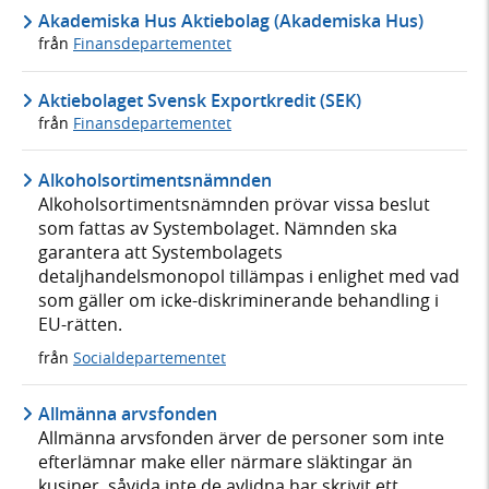
Akademiska Hus Aktiebolag (Akademiska Hus)
från
Finansdepartementet
Aktiebolaget Svensk Exportkredit (SEK)
från
Finansdepartementet
Alkoholsortimentsnämnden
Alkoholsortimentsnämnden prövar vissa beslut
som fattas av Systembolaget. Nämnden ska
garantera att Systembolagets
detaljhandelsmonopol tillämpas i enlighet med vad
som gäller om icke-diskriminerande behandling i
EU-rätten.
från
Socialdepartementet
Allmänna arvsfonden
Allmänna arvsfonden ärver de personer som inte
efterlämnar make eller närmare släktingar än
kusiner, såvida inte de avlidna har skrivit ett