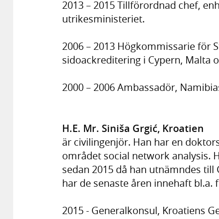
2013 – 2015 Tillförordnad chef, enh
utrikesministeriet.
2006 – 2013 Högkommissarie för St
sidoackreditering i Cypern, Malta 
2000 – 2006 Ambassadör, Namibias
H.E. Mr. Siniša Grgić, Kroatien
är civilingenjör. Han har en dokto
området social network analysis. Ha
sedan 2015 då han utnämndes till G
har de senaste åren innehaft bl.a. 
2015 - Generalkonsul, Kroatiens G