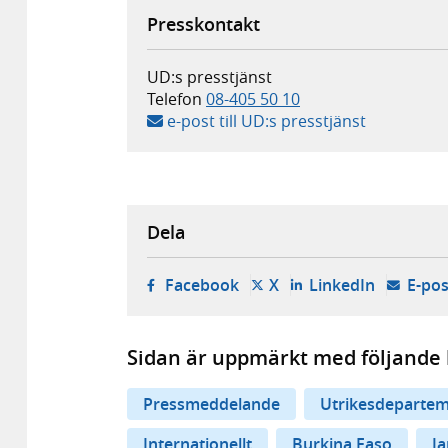
Presskontakt
UD:s presstjänst
Telefon
08-405 50 10
e-post till UD:s presstjänst
Dela
- öppnas i ny flik, extern w
- öppnas i ny flik, ext
- öppnas i
Facebook
X
LinkedIn
E-pos
Sidan är uppmärkt med följande 
Pressmeddelande
Utrikesdepartem
Internationellt
Burkina Faso
J