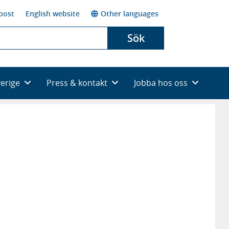
post
English website
Other languages
Sök
verige
Press & kontakt
Jobba hos oss