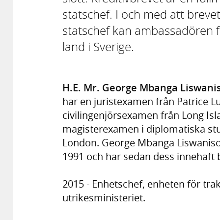
statschef. I och med att brevet
statschef kan ambassadören frå
land i Sverige.
H.E. Mr. George Mbanga Liswani
har en juristexamen från Patrice 
civilingenjörsexamen från Long Isl
magisterexamen i diplomatiska stud
London. George Mbanga Liswaniso in
1991 och har sedan dess innehaft bl
2015 - Enhetschef, enheten för trakt
utrikesministeriet.