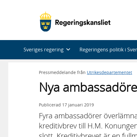
Huvudnavigering
Sveriges regering
Regeringens politik i Sve
Pressmeddelande från
Utrikesdepartementet
Nya ambassadörer 
Publicerad
17 januari 2019
Fyra ambassadörer överlämna
kreditivbrev till H.M. Konunge
slott. Kreditivbrevet är en fu