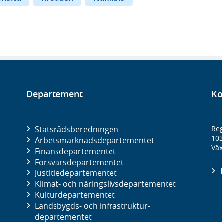
Departement
Ko
Statsrådsberedningen
Reg
10
Arbetsmarknads­departementet
Väx
Finans­departementet
Försvars­departementet
Justitie­departementet
Klimat- och näringslivs­departementet
Kultur­departementet
Landsbygds- och infrastruktur­
departementet