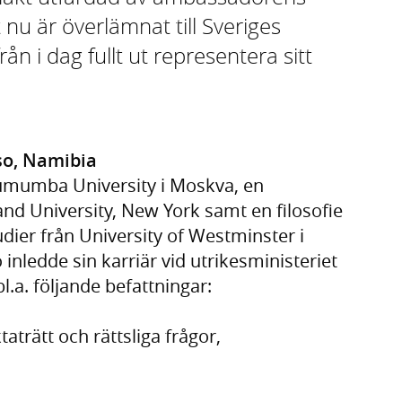
 nu är överlämnat till Sveriges
n i dag fullt ut representera sitt
so, Namibia
Lumumba University i Moskva, en
and University, New York samt en filosofie
ier från University of Westminster i
ledde sin karriär vid utrikesministeriet
.a. följande befattningar:
aträtt och rättsliga frågor,