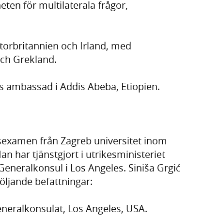
eten för multilaterala frågor,
orbritannien och Irland, med
och Grekland.
 ambassad i Addis Abeba, Etiopien.
rsexamen från Zagreb universitet inom
n har tjänstgjort i utrikesministeriet
eneralkonsul i Los Angeles. Siniša Grgić
följande befattningar:
eneralkonsulat, Los Angeles, USA.