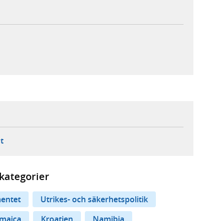
ebbplats,
ern webbplats,
 ny flik, extern webbplats,
- öppnar din e-postklient,
t
kategorier
entet
Utrikes- och säkerhetspolitik
amaica
Kroatien
Namibia