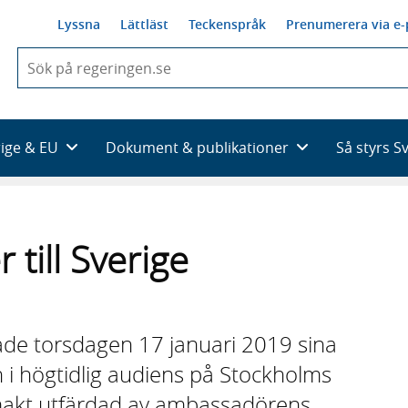
Lyssna
Lättläst
Teckenspråk
Prenumerera via e-
När
du
börjar
skriva
så
rige & EU
Dokument & publikationer
Så styrs S
framträder
en
lista
med
sökförslag
till Sverige
de torsdagen 17 januari 2019 sina
n i högtidlig audiens på Stockholms
llmakt utfärdad av ambassadörens