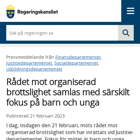
Me
När
Sö
du
börjar
skriva
så
Pressmeddelande från
Finansdepartementet
,
framträder
Justitiedepartementet
,
Socialdepartementet
,
en
Utbildningsdepartementet
lista
med
Rådet mot organiserad
sökförslag
brottslighet samlas med särskilt
fokus på barn och unga
Publicerad
21 februari 2023
I dag, tisdagen den 21 februari, möts rådet mot
organi­serad brotts­lighet som har inrättats vid Justitie­
departe­mentet. Fokus för mötet är barn och unga