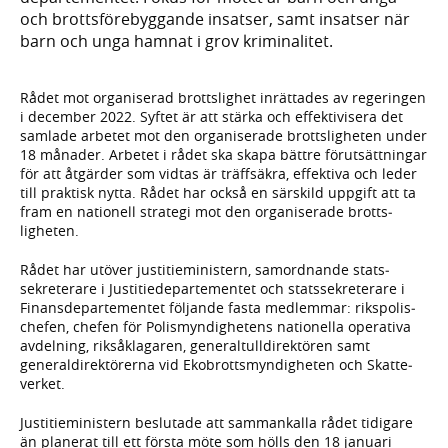
och brotts­före­byggande insatser, samt insatser när
barn och unga hamnat i grov kriminalitet.
Rådet mot organiserad brotts­lighet inrättades av regeringen
i december 2022. Syftet är att stärka och effektivisera det
samlade arbetet mot den organi­serade brotts­ligheten under
18 månader. Arbetet i rådet ska skapa bättre förut­sätt­ningar
för att åtgärder som vidtas är träffsäkra, effektiva och leder
till praktisk nytta. Rådet har också en särskild uppgift att ta
fram en nationell strategi mot den organi­serade brotts­
ligheten.
Rådet har utöver justitie­ministern, sam­ordnande stats­
sekreterare i Justitie­departe­mentet och stats­sekreterare i
Finans­departe­mentet följande fasta medlemmar: rikspolis­
chefen, chefen för Polis­myndig­hetens nationella operativa
avdelning, riks­åklagaren, general­tull­direktören samt
general­direktörerna vid Ekobrotts­myndig­heten och Skatte­
verket.
Justitie­ministern beslutade att samman­kalla rådet tidigare
än planerat till ett första möte som hölls den 18 januari