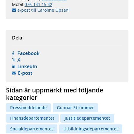
Mobil
076-141 15 42
e-post till Caroline Opsahl
Dela
- öppnas i ny flik, extern webbplats,
Facebook
- öppnas i ny flik, extern webbplats,
X
- öppnas i ny flik, extern webbplats,
LinkedIn
- öppnar din e-postklient,
E-post
Sidan är uppmärkt med följande
kategorier
Pressmeddelande
Gunnar Strömmer
Finansdepartementet
Justitiedepartementet
Socialdepartementet
Utbildningsdepartementet