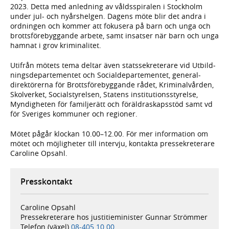
2023. Detta med anledning av vålds­spiralen i Stockholm
under jul- och nyårshelgen. Dagens möte blir det andra i
ordningen och kommer att fokusera på barn och unga och
brotts­före­byggande arbete, samt insatser när barn och unga
hamnat i grov kriminalitet.
Utifrån mötets tema deltar även stats­sekreterare vid Utbild­
nings­departe­mentet och Social­departe­mentet, general­
direktörerna för Brotts­före­byggande rådet, Kriminal­vården,
Skol­verket, Social­styrelsen, Statens institutions­styrelse,
Myndig­heten för familjerätt och föräldra­skaps­stöd samt vd
för Sveriges kommuner och regioner.
Mötet pågår klockan 10.00–12.00. För mer information om
mötet och möjligheter till intervju, kontakta pressekre­terare
Caroline Opsahl.
Presskontakt
Caroline Opsahl
Pressekreterare hos justitieminister Gunnar Strömmer
Telefon (växel)
08-405 10 00